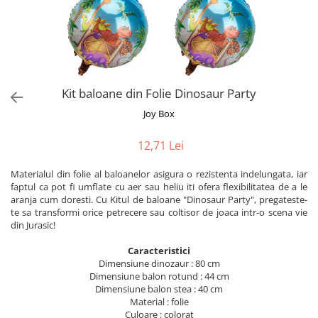
Bumbac
Kit-uri Baloane
Vaze din sticla
Cala
Rafii, clipsuri,pompe
Vase
Scabiosa
Accesorii petrecere
Vase din ceramica
Tropicale
Cake toppers
Mobilier urban
Buchete artificiale
Decoratiuni baloane
Kit baloane din Folie Dinosaur Party
Scaune
Bujor
Ochelari party
Joy Box
Crizantema
Bannere
Floarea soarelui
Lumanari aniversare
12,71 Lei
Hortensia
Ghirlande
Lavanda
Materialul din folie al baloanelor asigura o rezistenta indelungata, iar
Lumanari si accesorii tort
faptul ca pot fi umflate cu aer sau heliu iti ofera flexibilitatea de a le
Minirosa
Panou decorativ
aranja cum doresti. Cu Kitul de baloane "Dinosaur Party", pregateste-
Ranunculus
Pompoane
te sa transformi orice petrecere sau coltisor de joaca intr-o scena vie
din Jurasic!
Trandafir
Rozete
Mix de flori
Paturica Decor
Caracteristici
Eucalipt
Dimensiune dinozaur : 80 cm
Cake topper
Dimensiune balon rotund : 44 cm
Flori de camp
Tun Confetti
Dimensiune balon stea : 40 cm
Bumbac
Material : folie
Petrecere Tematica
Culoare : colorat