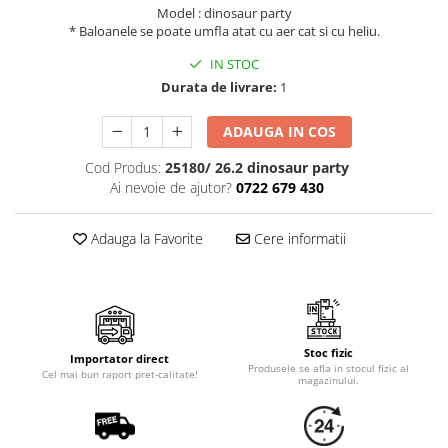
Cala
Petrecere fetite
Model : dinosaur party
Iasomie
* Baloanele se poate umfla atat cu aer cat si cu heliu.
Petrecere Baieti
Margarete
Petrecere Adulti
IN STOC
Narcise
Durata de livrare:
1
Wisteria
Capete flori
ADAUGA IN COS
Cap minirosa
Cod Produs:
25180/ 26.2 dinosaur party
Ai nevoie de ajutor?
0722 679 430
Cap orhidee phalaenopsis
Crengi decorative
Adauga la Favorite
Cere informatii
Ghirlande
Copaci si Plante
Flori artificiale la ghiveci
Verdeata decorativa
Stoc fizic
Importator direct
Produsele se afla in stocul fizic al
Cel mai bun raport pret-calitate!
magazinului.