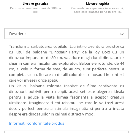
Livrare gratuita
Livrare rapida
Pentru comenzi mai mari de 300 de
Comanda se expediaza in aceeasi zi,
lei!
daca este plasata pana in ora 16.
Descriere
Transforma sarbatoarea copilului tau intr-o aventura preistorica
cu Kitul de baloane "Dinosaur Party" de la Joy Box! Cu un
dinozaur impunator de 80 cm, va aduce magia lumii dinozaurilor
chiar in camera micului tau explorator. Baloanele rotunde, de 44
cm, si cele in forma de stea, de 40 cm, sunt perfecte pentru a
completa scena, fiecare cu detalii colorate si dinosauri in context
care vor inveseli orice spatiu.
Un kit cu baloane colorate Inspirat de filme captivante cu
dinozauri, potrivit pentru copii, acest set este alegerea ideala
pentru a aduce la viata lumea fascinanta a acestor creaturi
uimitoare. Imagineaza-ti entuziasmul pe care le va trezi acest
decor, perfect pentru a stimula imaginatia si pentru a invata
despre era dinozaurilor in cel mai distractiv mod.
Informatii conformitate produs