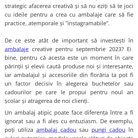
Cala
Petrecere fetite
strategic afacerea creativă și să nu eziți să te joci
Iasomie
Petrecere Baieti
cu ideile pentru a crea cu ambalaje care să fie
Margarete
Petrecere Adulti
practice, atemporale și ”instagramabile”.
Narcise
Wisteria
De ce este atât de important să investești în
Capete flori
ambalaje
creative pentru septembrie 2023? Ei
Cap minirosa
bine, pentru că acesta este un moment în care
Cap orhidee phalaenopsis
părinții și elevii caută produse noi și interesante,
Crengi decorative
iar ambalajul și accesoriile din florăria ta pot fi
Ghirlande
un factor decisiv în alegerea buchetelor sau
Copaci si Plante
cadourilor pe care le propui pentru noul an
Flori artificiale la ghiveci
școlar și atragerea de noi clienți.
Verdeata decorativa
Un ambalaj atipic poate face diferența între a fi
ignorat sau a fi ales cu entuziasm. De exemplu,
poți utiliza
ambalaj cadou
sau
pungi cadou
în