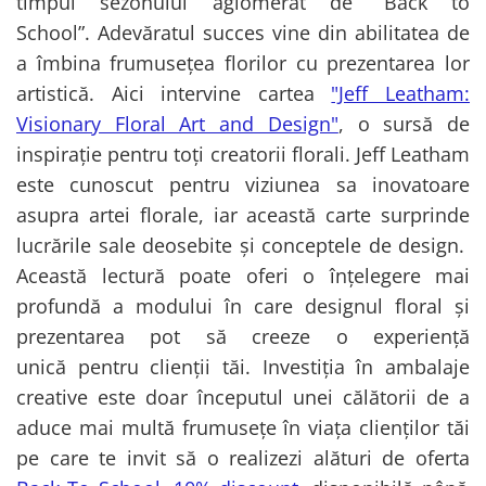
timpul sezonului aglomerat de ”Back to
School”. Adevăratul succes vine din abilitatea de
a îmbina frumusețea florilor cu prezentarea lor
artistică. Aici intervine cartea
"Jeff Leatham:
Visionary Floral Art and Design"
, o sursă de
inspirație pentru toți creatorii florali. Jeff Leatham
este cunoscut pentru viziunea sa inovatoare
asupra artei florale, iar această carte surprinde
lucrările sale deosebite și conceptele de design.
Această lectură poate oferi o înțelegere mai
profundă a modului în care designul floral și
prezentarea pot să creeze o experiență
unică pentru clienții tăi. Investiția în ambalaje
creative este doar începutul unei călătorii de a
aduce mai multă frumusețe în viața clienților tăi
pe care te invit să o realizezi alături de oferta