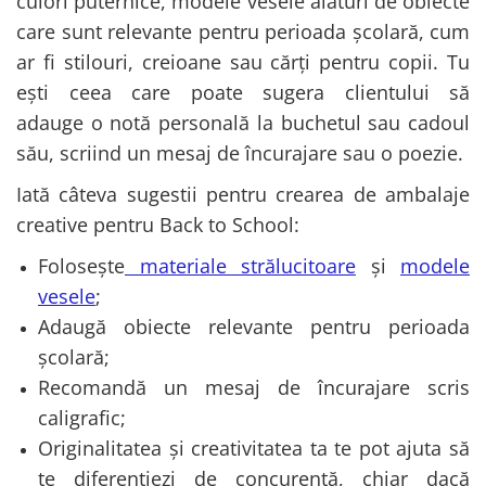
culori puternice, modele vesele alături de obiecte
care sunt relevante pentru perioada școlară, cum
ar fi stilouri, creioane sau cărți pentru copii. Tu
ești ceea care poate sugera clientului să
adauge o notă personală la buchetul sau cadoul
său, scriind un mesaj de încurajare sau o poezie.
Iată câteva sugestii pentru crearea de ambalaje
creative pentru Back to School:
Folosește
materiale strălucitoare
și
modele
vesele
;
Adaugă obiecte relevante pentru perioada
școlară;
Recomandă un mesaj de încurajare scris
caligrafic;
Originalitatea și creativitatea ta te pot ajuta să
te diferențiezi de concurență, chiar dacă