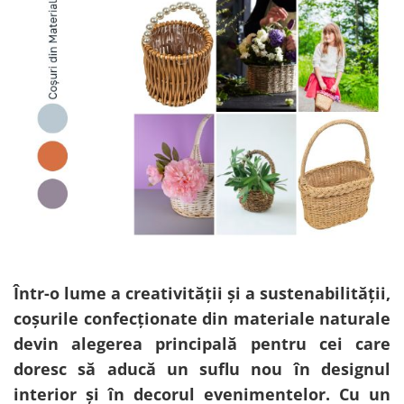
Bumbac
Kit-uri Baloane
Vaze din sticla
Cala
Rafii, clipsuri,pompe
Vase
Scabiosa
Accesorii petrecere
Vase din ceramica
Tropicale
Cake toppers
Mobilier urban
Buchete artificiale
Decoratiuni baloane
Scaune
Bujor
Ochelari party
Crizantema
Bannere
Floarea soarelui
Lumanari aniversare
Hortensia
Ghirlande
Lavanda
Lumanari si accesorii tort
Minirosa
Panou decorativ
Ranunculus
Pompoane
Trandafir
Într-o lume a creativității și a sustenabilității,
Rozete
Mix de flori
Paturica Decor
coșurile confecționate din materiale naturale
Eucalipt
Cake topper
devin alegerea principală pentru cei care
Flori de camp
Tun Confetti
doresc să aducă un suflu nou în designul
Bumbac
Petrecere Tematica
interior și în decorul evenimentelor. Cu un