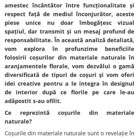
Cala
Petrecere fetite
amestec încântător între funcționalitate și
Iasomie
Petrecere Baieti
respect față de mediul înconjurător, aceste
Margarete
Petrecere Adulti
piese unice nu doar îmbogățesc vizual
Narcise
spațiul, dar transmit și un mesaj profund de
Wisteria
responsabilitate. În această analiză detaliată,
Capete flori
vom explora în profunzime beneficiile
Cap minirosa
folosirii coșurilor din materiale naturale în
Cap orhidee phalaenopsis
aranjamentele florale, vom dezvălui o gamă
Crengi decorative
diversificată de tipuri de coșuri și vom oferi
Ghirlande
idei creative pentru a le integra în designul
Copaci si Plante
de interior după ce florile pe care le-au
Flori artificiale la ghiveci
adăpostit s-au ofilit.
Verdeata decorativa
Ce reprezintă coșurile din materiale
naturale?
Coșurile din materiale naturale sunt o revelație în