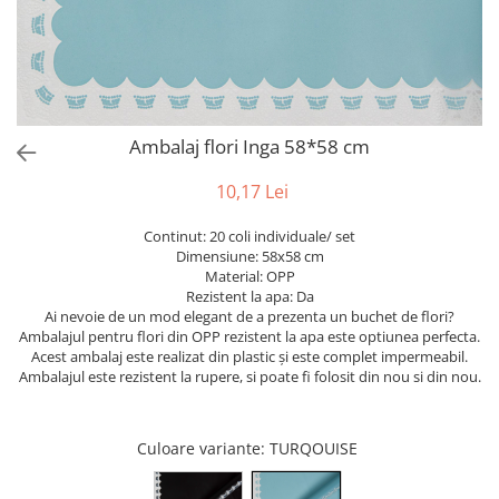
Bumbac
Kit-uri Baloane
Vaze din sticla
Cala
Rafii, clipsuri,pompe
Vase
Scabiosa
Accesorii petrecere
Vase din ceramica
Tropicale
Cake toppers
Mobilier urban
Buchete artificiale
Decoratiuni baloane
Ambalaj flori Inga 58*58 cm
Scaune
Bujor
Ochelari party
Crizantema
Bannere
10,17 Lei
Floarea soarelui
Lumanari aniversare
Continut: 20 coli individuale/ set
Hortensia
Ghirlande
Dimensiune: 58x58 cm
Lavanda
Lumanari si accesorii tort
Material: OPP
Rezistent la apa: Da
Minirosa
Panou decorativ
Ai nevoie de un mod elegant de a prezenta un buchet de flori?
Ranunculus
Pompoane
Ambalajul pentru flori din OPP rezistent la apa este optiunea perfecta.
Trandafir
Acest ambalaj este realizat din plastic și este complet impermeabil.
Rozete
Ambalajul este rezistent la rupere, si poate fi folosit din nou si din nou.
Mix de flori
Paturica Decor
Eucalipt
Cake topper
Flori de camp
Tun Confetti
Culoare variante
: TURQOUISE
Bumbac
Petrecere Tematica