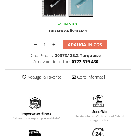
Cala
Petrecere fetite
Iasomie
Petrecere Baieti
Margarete
Petrecere Adulti
Narcise
IN STOC
Durata de livrare:
1
Wisteria
Capete flori
ADAUGA IN COS
Cap minirosa
Cod Produs:
30373/ 35.2 Turqouise
Cap orhidee phalaenopsis
Ai nevoie de ajutor?
0722 679 430
Crengi decorative
Ghirlande
Adauga la Favorite
Cere informatii
Copaci si Plante
Flori artificiale la ghiveci
Verdeata decorativa
Stoc fizic
Importator direct
Produsele se afla in stocul fizic al
Cel mai bun raport pret-calitate!
magazinului.