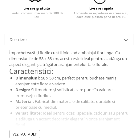
Livrare gratuita
Livrare rapida
Pentru comenzi mai mari de 300 de
Comanda se expediaza in aceeasi zi,
lei!
daca este plasata pana in ora 16.
Descriere
Împachetează-ți florile cu stil folosind ambalajul flori Inga! Cu
dimensiunile de 58 x 58 cm, acesta este ideal pentru a adăuga un
aspect elegant și atrăgător aranjamentelor tale florale.
Caracteristici:
Dimensiuni:
58 x 58 cm, perfect pentru buchete mari și
aranjamente florale variate.
Design:
Stil modern și sofisticat, care pune în valoare
frumusețea florilor.
Material:
Fabricat din materiale de calitate, durabile și
prietenoase cu mediul.
Versatilitate:
Ideal pentru ocazii speciale, cadouri sau pentru
a adăuga un accent decorativ elegant în orice aranjament
floral.
Alege ambalajul flori Inga pentru a transforma fiecare buchet
VEZI MAI MULT
într-un cadou special, plin de stil și rafinament!