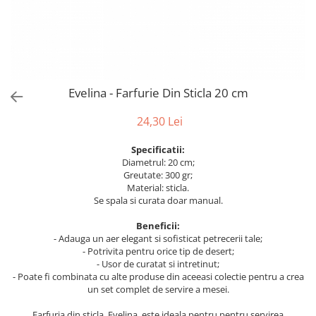
Bumbac
Kit-uri Baloane
Vaze din sticla
Cala
Rafii, clipsuri,pompe
Vase
Scabiosa
Accesorii petrecere
Vase din ceramica
Tropicale
Cake toppers
Mobilier urban
Buchete artificiale
Decoratiuni baloane
Evelina - Farfurie Din Sticla 20 cm
Scaune
Bujor
Ochelari party
Crizantema
Bannere
24,30 Lei
Floarea soarelui
Lumanari aniversare
Specificatii:
Hortensia
Ghirlande
Diametrul: 20 cm;
Lavanda
Lumanari si accesorii tort
Greutate: 300 gr;
Material: sticla.
Minirosa
Panou decorativ
Se spala si curata doar manual.
Ranunculus
Pompoane
Trandafir
Beneficii:
Rozete
- Adauga un aer elegant si sofisticat petrecerii tale;
Mix de flori
Paturica Decor
- Potrivita pentru orice tip de desert;
Eucalipt
- Usor de curatat si intretinut;
Cake topper
- Poate fi combinata cu alte produse din aceeasi colectie pentru a crea
Flori de camp
Tun Confetti
un set complet de servire a mesei.
Bumbac
Petrecere Tematica
Farfuria din sticla, Evelina, este ideala pentru pentru servirea