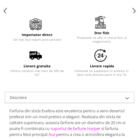
Stoc fizic
Importator direct
Produsele se afla in stocul fizic al
Cel mai bun raport pret-calitate!
magazinului.
Livrare gratuita
Livrare rapida
Pentru comenzi mai mari de 300 de
Comanda se expediaza in aceeasi zi,
lei!
daca este plasata pana in ora 16.
Descriere
Farfuria din sticla Evelina este excelenta pentru a servi desertul
preferat intr-un mod pretios si elegant. Realizata din sticla de
calitate superioara, aceasta farfurie are un diametru de 20 cm si
poate fi combinata cu
suportul de farfurie Harper
si farfuria
pentru felul principal
Ava
pentru a crea o atmosfera eleganta la