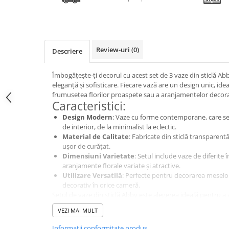
Cala
Petrecere fetite
Iasomie
Petrecere Baieti
Margarete
Petrecere Adulti
Narcise
Review-uri
(0)
Descriere
Wisteria
Capete flori
Îmbogățește-ți decorul cu acest set de 3 vaze din sticlă A
Cap minirosa
eleganță și sofisticare. Fiecare vază are un design unic, ide
frumusețea florilor proaspete sau a aranjamentelor decora
Cap orhidee phalaenopsis
Caracteristici:
Crengi decorative
Design Modern
: Vaze cu forme contemporane, care se i
Ghirlande
de interior, de la minimalist la eclectic.
Material de Calitate
: Fabricate din sticlă transparent
Copaci si Plante
ușor de curățat.
Dimensiuni Varietate
: Setul include vaze de diferite 
Flori artificiale la ghiveci
aranjamente florale variate și atractive.
Verdeata decorativa
Utilizare Versatilă
: Perfecte pentru decorarea meselor
decorativ în orice cameră.
Setul de vaze din sticlă Abby este alegerea ideală pentru a 
rafinament oricărui spațiu!
VEZI MAI MULT
Informatii conformitate produs