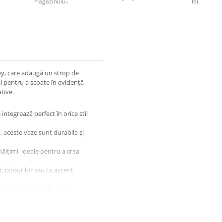
magazinului.
lei!
bby, care adaugă un strop de
al pentru a scoate în evidență
tive.
ntegrează perfect în orice stil
ă, aceste vaze sunt durabile și
înălțimi, ideale pentru a crea
, birourilor sau ca accent
adăuga un plus de stil și