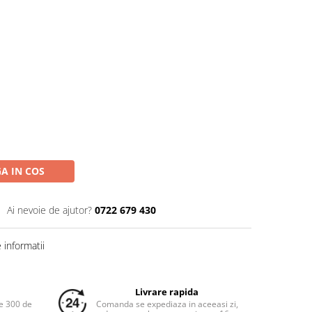
A IN COS
Ai nevoie de ajutor?
0722 679 430
informatii
Livrare rapida
e 300 de
Comanda se expediaza in aceeasi zi,