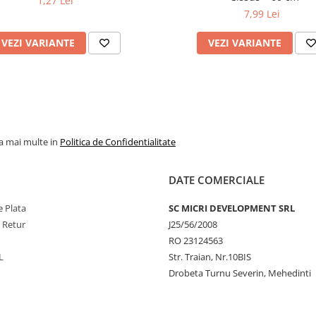
1,27 Lei
7,99 Lei
VEZI VARIANTE
VEZI VARIANTE
la mai multe in
Politica de Confidentialitate
DATE COMERCIALE
 Plata
SC MICRI DEVELOPMENT SRL
e Retur
J25/56/2008
RO 23124563
L
Str. Traian, Nr.10BIS
Drobeta Turnu Severin, Mehedinti