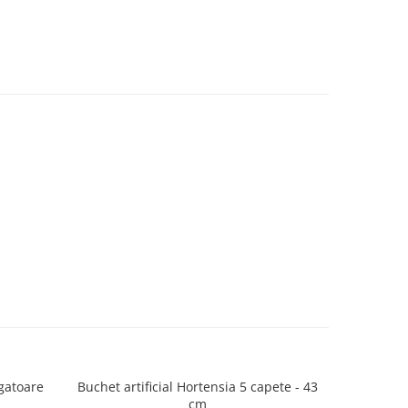
rgatoare
Buchet artificial Hortensia 5 capete - 43
Buchet art
cm