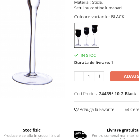
Material : Sticla.
Setul nu contine lumanari.
Culoare variante
: BLACK
IN STOC
Durata de livrare:
1
ADAUG
Cod Produs:
24439/ 10-2 Black
Adauga la Favorite
Cere 
Stoc fizic
Livrare gratuita
Produsele se afla in stocul fizic al
Pentru comenzi mai mari d