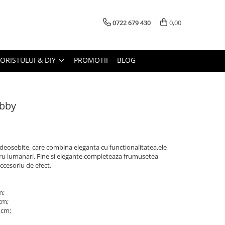
0722 679 430
0,00
LORISTULUI & DIY
PROMOTII
BLOG
Abby
deosebite, care combina eleganta cu functionalitatea,ele
ntru lumanari. Fine si elegante,completeaza frumusetea
ccesoriu de efect.
m;
cm;
 cm;