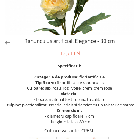
Bumbac
Kit-uri Baloane
Vaze din sticla
Cala
Rafii, clipsuri,pompe
Vase
Scabiosa
Accesorii petrecere
Vase din ceramica
Tropicale
Cake toppers
Mobilier urban
Buchete artificiale
Decoratiuni baloane
Ranunculus artificial, Elegance - 80 cm
Scaune
Bujor
Ochelari party
Crizantema
Bannere
12,71 Lei
Floarea soarelui
Lumanari aniversare
Specificatii:
Hortensia
Ghirlande
Lavanda
Lumanari si accesorii tort
Categoria de produse:
flori artificiale
Tip floare:
fir artificial de ranunculus
Minirosa
Panou decorativ
Culoare:
alb, rosu, roz, ivoire, crem, crem rose
Ranunculus
Pompoane
Material:
Trandafir
-
floare: material textil de inalta calitate
Rozete
-
tulpina: plastic stilizat usor de indoit si de taiat cu un taietor de sarma
Mix de flori
Paturica Decor
Dimensiuni:
Eucalipt
-
diametru cap floare: 7 cm
Cake topper
-
lungime totala: 80 cm
Flori de camp
Tun Confetti
Culoare variante
: CREM
Bumbac
Petrecere Tematica