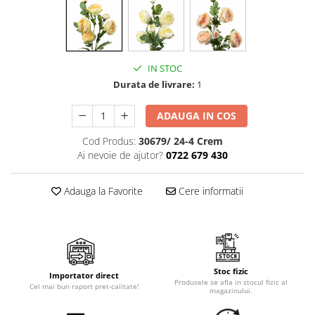
Cala
Petrecere fetite
Iasomie
Petrecere Baieti
Margarete
Petrecere Adulti
Narcise
IN STOC
Wisteria
Durata de livrare:
1
Capete flori
Cap minirosa
ADAUGA IN COS
Cap orhidee phalaenopsis
Cod Produs:
30679/ 24-4 Crem
Crengi decorative
Ai nevoie de ajutor?
0722 679 430
Ghirlande
Adauga la Favorite
Cere informatii
Copaci si Plante
Flori artificiale la ghiveci
Verdeata decorativa
Stoc fizic
Importator direct
Produsele se afla in stocul fizic al
Cel mai bun raport pret-calitate!
magazinului.