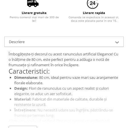
Livrare gratuita
Livrare rapida
Pentru comenzi mai mari de 300 de
Comanda se expediaza in aceeasi zi,
lei!
daca este plasata pana in ora 16.
Descriere
Îmbogățește-ți decorul cu acest ranunculus artificial Elegance! Cu
o înălțime de 80 cm, este perfect pentru a adăuga o notă de
frumusețe și rafinament în orice încăpere.
Caracteristici:
Dimensiune:
80 cm, ideal pentru vaze mari sau aranjamente
florale elaborate.
Design:
Flori de ranunculus cu un aspect realist și culori
elegante, ce aduc un aer sofisticat.
Material:
Fabricat din materiale de calitate, durabile și
rezistente la uzură.
Întreținere:
Nu necesită udare sau îngrijire, păstrându-se
frumos pe termen lung.
Alege ranunculusul artificial Elegance pentru a transforma-ți
spațiul într-un loc plin de stil și frumusețe!