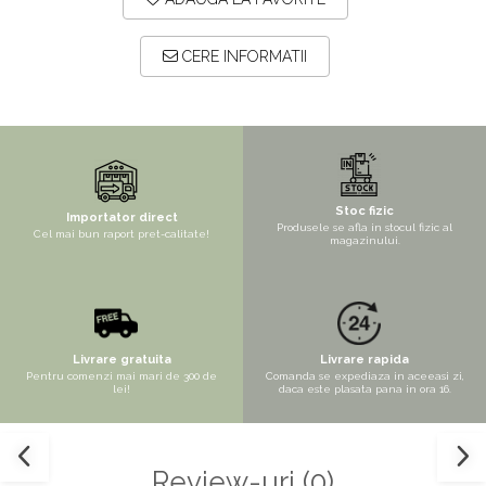
Mix de flori
Paturica Decor
Eucalipt
Cake topper
CERE INFORMATII
Flori de camp
Tun Confetti
Petrecere Tematica
Bumbac
Cala
Petrecere fetite
Iasomie
Petrecere Baieti
Stoc fizic
Importator direct
Margarete
Petrecere Adulti
Produsele se afla in stocul fizic al
Cel mai bun raport pret-calitate!
magazinului.
Narcise
Wisteria
Capete flori
Cap minirosa
Livrare gratuita
Livrare rapida
Pentru comenzi mai mari de 300 de
Comanda se expediaza in aceeasi zi,
Cap orhidee phalaenopsis
lei!
daca este plasata pana in ora 16.
Crengi decorative
Ghirlande
Review-uri
(0)