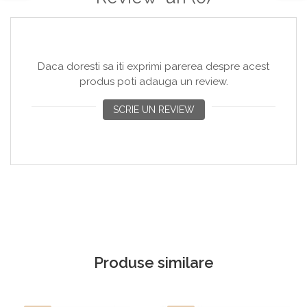
Copaci si Plante
Flori artificiale la ghiveci
Verdeata decorativa
Daca doresti sa iti exprimi parerea despre acest
produs poti adauga un review.
SCRIE UN REVIEW
Produse similare