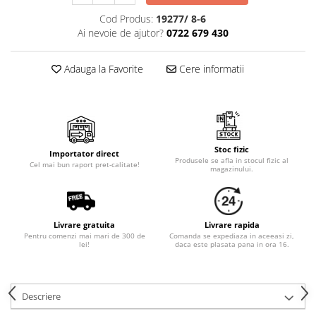
Cala
Petrecere fetite
Cod Produs:
19277/ 8-6
Iasomie
Petrecere Baieti
Ai nevoie de ajutor?
0722 679 430
Margarete
Petrecere Adulti
Narcise
Adauga la Favorite
Cere informatii
Wisteria
Capete flori
Cap minirosa
Cap orhidee phalaenopsis
Stoc fizic
Crengi decorative
Importator direct
Produsele se afla in stocul fizic al
Cel mai bun raport pret-calitate!
magazinului.
Ghirlande
Copaci si Plante
Flori artificiale la ghiveci
Livrare gratuita
Livrare rapida
Pentru comenzi mai mari de 300 de
Comanda se expediaza in aceeasi zi,
Verdeata decorativa
lei!
daca este plasata pana in ora 16.
Descriere