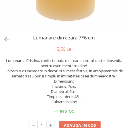
Bumbac
Kit-uri Baloane
Vaze din sticla
Cala
Rafii, clipsuri,pompe
Vase
Scabiosa
Accesorii petrecere
Vase din ceramica
Tropicale
Cake toppers
Mobilier urban
Buchete artificiale
Decoratiuni baloane
Lumanare din ceara 7*6 cm
Scaune
Bujor
Ochelari party
Crizantema
Bannere
5,59 Lei
Floarea soarelui
Lumanari aniversare
Lumanarea Cristina, confectionata din ceara naturala, este deosebita
Hortensia
Ghirlande
pentru evenimente inedite!
Lavanda
Lumanari si accesorii tort
Folositi-o cu incredere in decoruri si mese festive, in aranjamentele de
sarbatori sau pur si simplu in intimitatea casei dumneavostra !
Minirosa
Panou decorativ
Dimensiuni:
Ranunculus
Pompoane
Inaltime: 7cm;
Trandafir
Diametrul: 6cm;
Rozete
Timp de ardere: 48h;
Mix de flori
Paturica Decor
Culoare: Ivoire;
Eucalipt
Cake topper
IN STOC
Flori de camp
Tun Confetti
Bumbac
Petrecere Tematica
ADAUGA IN COS