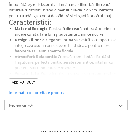
Îmbunătățește-ți decorul cu lumânarea cilindrică din ceară
naturală "Cristina", având dimensiunile de 7 x 6 cm. Perfectă
pentru a adăuga o notă de căldură și eleganță oricărui spațiu!
Caracteristici:
Material Ecologic
: Realizată din ceară naturală, oferind o
ardere curată, fără fum și substanțe chimice nocive.
Design Cilindric Elegant
: Forma sa clasică și compactă se
integrează ușor în orice decor, fiind ideală pentru mese,
feronerie sau aranjamente florale.
Atmosferă Relaxantă
: Creează o ambianță plăcută și
liniștitoare, perfectă pentru serate romantice, întâlniri cu
prietenii sau momente de relaxare.
Versatilitate
: Poate fi utilizată singură sau în combinație cu
alte lumânări pentru a crea un decor atractiv și personalizat.
VEZI MAI MULT
Lumânarea din ceară naturală "Cristina" este alegerea ideală
pentru a adăuga o notă de eleganță și confort oricărui decor!
Informatii conformitate produs
Review-uri
(0)