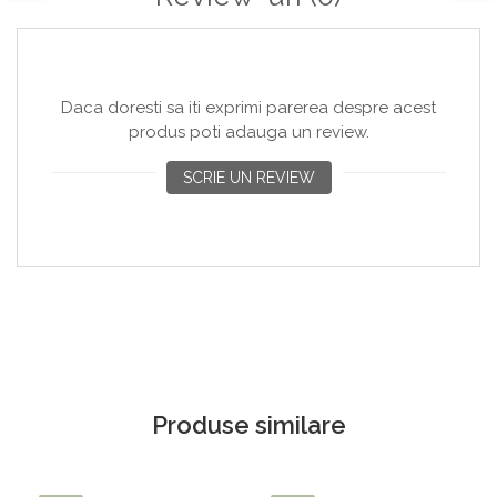
Copaci si Plante
Flori artificiale la ghiveci
Verdeata decorativa
Daca doresti sa iti exprimi parerea despre acest
produs poti adauga un review.
SCRIE UN REVIEW
Produse similare