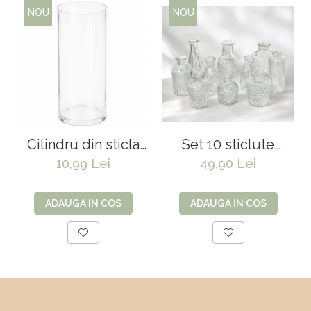
NOU
NOU
Cilindru din sticla
Set 10 sticlute
12*25cm
decorative din sticla
10,99 Lei
49,90 Lei
transparenta
ADAUGA IN COS
ADAUGA IN COS