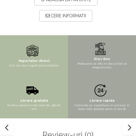
Mix de flori
Paturica Decor
Eucalipt
Cake topper
CERE INFORMATII
Flori de camp
Tun Confetti
Petrecere Tematica
Bumbac
Cala
Petrecere fetite
Iasomie
Petrecere Baieti
Stoc fizic
Importator direct
Margarete
Petrecere Adulti
Produsele se afla in stocul fizic al
Cel mai bun raport pret-calitate!
magazinului.
Narcise
Wisteria
Capete flori
Cap minirosa
Livrare gratuita
Livrare rapida
Pentru comenzi mai mari de 300 de
Comanda se expediaza in aceeasi zi,
Cap orhidee phalaenopsis
lei!
daca este plasata pana in ora 16.
Crengi decorative
Ghirlande
Review-uri
(0)