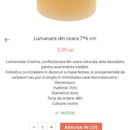
Bumbac
Kit-uri Baloane
Vaze din sticla
Cala
Rafii, clipsuri,pompe
Vase
Scabiosa
Accesorii petrecere
Vase din ceramica
Tropicale
Cake toppers
Mobilier urban
Buchete artificiale
Decoratiuni baloane
Lumanare din ceara 7*6 cm
Scaune
Bujor
Ochelari party
Crizantema
Bannere
5,59 Lei
Floarea soarelui
Lumanari aniversare
Lumanarea Cristina, confectionata din ceara naturala, este deosebita
Hortensia
Ghirlande
pentru evenimente inedite!
Lavanda
Lumanari si accesorii tort
Folositi-o cu incredere in decoruri si mese festive, in aranjamentele de
sarbatori sau pur si simplu in intimitatea casei dumneavostra !
Minirosa
Panou decorativ
Dimensiuni:
Ranunculus
Pompoane
Inaltime: 7cm;
Trandafir
Diametrul: 6cm;
Rozete
Timp de ardere: 48h;
Mix de flori
Paturica Decor
Culoare: Ivoire;
Eucalipt
Cake topper
IN STOC
Flori de camp
Tun Confetti
Bumbac
Petrecere Tematica
ADAUGA IN COS