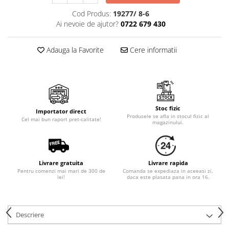
Cala
Petrecere fetite
Cod Produs:
19277/ 8-6
Iasomie
Petrecere Baieti
Ai nevoie de ajutor?
0722 679 430
Margarete
Petrecere Adulti
Narcise
Adauga la Favorite
Cere informatii
Wisteria
Capete flori
Cap minirosa
Cap orhidee phalaenopsis
Stoc fizic
Crengi decorative
Importator direct
Produsele se afla in stocul fizic al
Cel mai bun raport pret-calitate!
magazinului.
Ghirlande
Copaci si Plante
Flori artificiale la ghiveci
Livrare gratuita
Livrare rapida
Pentru comenzi mai mari de 300 de
Comanda se expediaza in aceeasi zi,
Verdeata decorativa
lei!
daca este plasata pana in ora 16.
Descriere