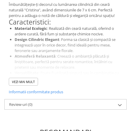
Îmbunătățește-ți decorul cu lumânarea cilindrică din ceară
naturală "Cristina", având dimensiunile de 7 x 6 cm. Perfectă
pentru a adăuga o notă de căldură și eleganță oricărui spațiu!
Caracteristici:
Material Ecologic
: Realizată din ceară naturală, oferind o
ardere curată, fără fum și substanțe chimice nocive.
Design Cilindric Elegant
: Forma sa clasică și compactă se
integrează ușor în orice decor, fiind ideală pentru mese,
feronerie sau aranjamente florale.
Atmosferă Relaxantă
: Creează o ambianță plăcută și
liniștitoare, perfectă pentru serate romantice, întâlniri cu
prietenii sau momente de relaxare.
Versatilitate
: Poate fi utilizată singură sau în combinație cu
alte lumânări pentru a crea un decor atractiv și personalizat.
VEZI MAI MULT
Lumânarea din ceară naturală "Cristina" este alegerea ideală
pentru a adăuga o notă de eleganță și confort oricărui decor!
Informatii conformitate produs
Review-uri
(0)