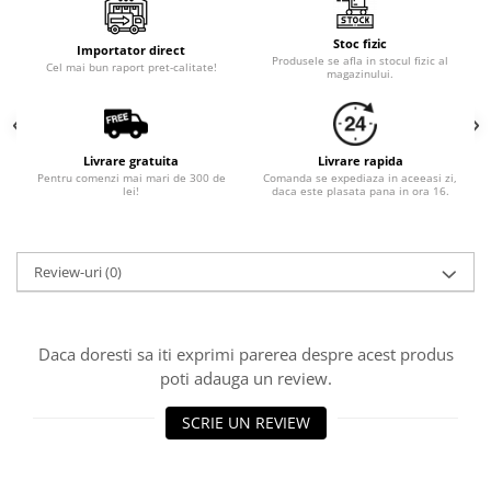
Cala
Petrecere fetite
Iasomie
Petrecere Baieti
Stoc fizic
Importator direct
Margarete
Produsele se afla in stocul fizic al
Petrecere Adulti
Cel mai bun raport pret-calitate!
magazinului.
Narcise
Wisteria
Capete flori
Livrare gratuita
Livrare rapida
Cap minirosa
Pentru comenzi mai mari de 300 de
Comanda se expediaza in aceeasi zi,
lei!
daca este plasata pana in ora 16.
Cap orhidee phalaenopsis
Crengi decorative
Ghirlande
Review-uri
(0)
Copaci si Plante
Flori artificiale la ghiveci
Daca doresti sa iti exprimi parerea despre acest produs
Verdeata decorativa
poti adauga un review.
SCRIE UN REVIEW