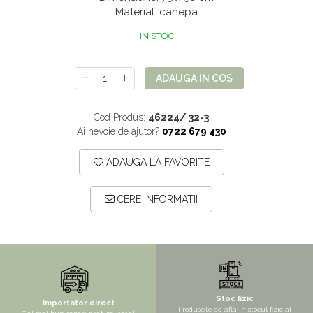
Material: canepa
Mix de flori
Paturica Decor
Eucalipt
Cake topper
IN STOC
Flori de camp
Tun Confetti
Petrecere Tematica
Bumbac
ADAUGA IN COS
Cala
Petrecere fetite
Cod Produs:
46224/ 32-3
Iasomie
Petrecere Baieti
Ai nevoie de ajutor?
0722 679 430
Margarete
Petrecere Adulti
ADAUGA LA FAVORITE
Narcise
Wisteria
CERE INFORMATII
Capete flori
Cap minirosa
Cap orhidee phalaenopsis
Crengi decorative
Ghirlande
Stoc fizic
Importator direct
Produsele se afla in stocul fizic al