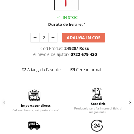
Cala
Petrecere fetite
Iasomie
Petrecere Baieti
Margarete
IN STOC
Petrecere Adulti
Narcise
Durata de livrare:
1
Wisteria
ADAUGA IN COS
Capete flori
Cod Produs:
24928/ Rosu
Cap minirosa
Ai nevoie de ajutor?
0722 679 430
Cap orhidee phalaenopsis
Crengi decorative
Adauga la Favorite
Cere informatii
Ghirlande
Copaci si Plante
Flori artificiale la ghiveci
Verdeata decorativa
Stoc fizic
Importator direct
Produsele se afla in stocul fizic al
Cel mai bun raport pret-calitate!
magazinului.