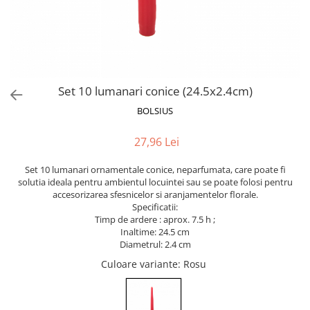
Bumbac
Kit-uri Baloane
Vaze din sticla
Cala
Rafii, clipsuri,pompe
Vase
Scabiosa
Accesorii petrecere
Vase din ceramica
Tropicale
Cake toppers
Mobilier urban
Buchete artificiale
Decoratiuni baloane
Set 10 lumanari conice (24.5x2.4cm)
Scaune
Bujor
Ochelari party
BOLSIUS
Crizantema
Bannere
Floarea soarelui
Lumanari aniversare
27,96 Lei
Hortensia
Ghirlande
Lavanda
Set 10 lumanari ornamentale conice, neparfumata, care poate fi
Lumanari si accesorii tort
solutia ideala pentru ambientul locuintei sau se poate folosi pentru
Minirosa
Panou decorativ
accesorizarea sfesnicelor si aranjamentelor florale.
Ranunculus
Pompoane
Specificatii:
Timp de ardere : aprox. 7.5 h ;
Trandafir
Rozete
Inaltime: 24.5 cm
Mix de flori
Paturica Decor
Diametrul: 2.4 cm
Eucalipt
Cake topper
Culoare variante
: Rosu
Flori de camp
Tun Confetti
Bumbac
Petrecere Tematica