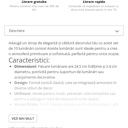
Livrare gratuita
Livrare rapida
Pentru comenzi mai mari de 300 de
Comanda se expediaza in aceeasi zi,
lei!
daca este plasata pana in ora 16.
Descriere
Adaugă un strop de eleganță și căldură decorului tău cu acest set
de 10 lumânări conice! Aceste lumânări sunt ideale pentru a crea
o atmosferă primitoare și sofisticată, perfectă pentru orice ocazie.
Caracteristici:
Dimensiuni:
Fiecare lumânare are 24.5 cm înălțime și 2.4 cm
diametru, potrivită pentru suporturi de lumânări sau
aranjamente decorative.
Design:
Formă conică clasică, care se integrează armonios în
diverse stiluri de decor.
Utilizare:
Ideale pentru nunți, petreceri, cine romantice sau
pentru a adăuga o notă de relaxare în orice spațiu.
Versatilitate:
Pot fi folosite singure sau în combinație cu alte
lumânări pentru un efect vizual impresionant.
Alege acest set de lumânări conice pentru a transforma
VEZI MAI MULT
atmosfera din orice încăpere!