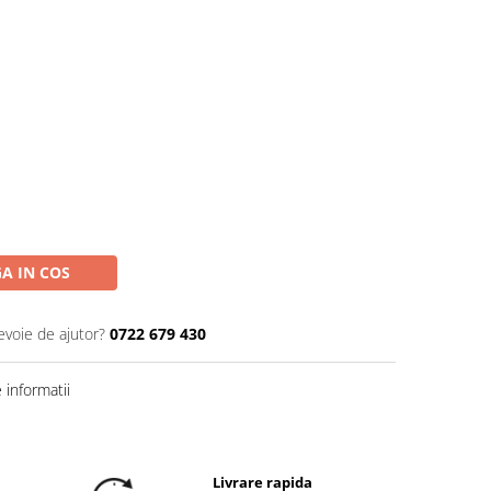
A IN COS
evoie de ajutor?
0722 679 430
informatii
Livrare rapida