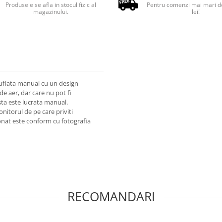
Produsele se afla in stocul fizic al
Pentru comenzi mai mari d
magazinului.
lei!
suflata manual cu un design
de aer, dar care nu pot fi
sta este lucrata manual.
nitorul de pe care priviti
onat este conform cu fotografia
RECOMANDARI