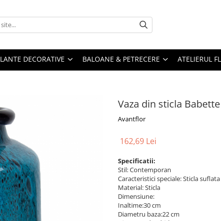
PLANTE DECORATIVE
BALOANE & PETRECERE
ATELIERUL F
Vaza din sticla Babett
Avantflor
162,69 Lei
Specificatii:
Stil: Contemporan
Caracteristici speciale: Sticla sufla
Material: Sticla
Dimensiune:
Inaltime:30 cm
Diametru baza:22 cm