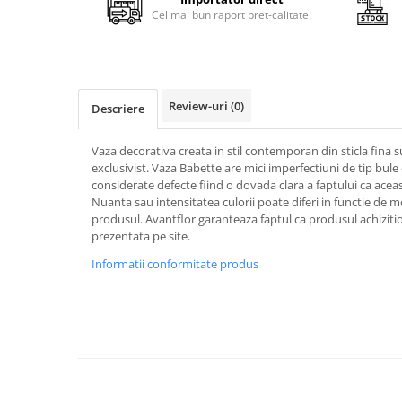
Cala
Petrecere fetite
Cel mai bun raport pret-calitate!
Iasomie
Petrecere Baieti
Margarete
Petrecere Adulti
Narcise
Wisteria
Review-uri
(0)
Descriere
Capete flori
Cap minirosa
Vaza decorativa creata in stil contemporan din sticla fina 
exclusivist. Vaza Babette are mici imperfectiuni de tip bule 
Cap orhidee phalaenopsis
considerate defecte fiind o dovada clara a faptului ca acea
Crengi decorative
Nuanta sau intensitatea culorii poate diferi in functie de mo
produsul. Avantflor garanteaza faptul ca produsul achiziti
Ghirlande
prezentata pe site.
Copaci si Plante
Informatii conformitate produs
Flori artificiale la ghiveci
Verdeata decorativa