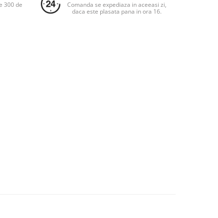
e 300 de
Comanda se expediaza in aceeasi zi,
daca este plasata pana in ora 16.