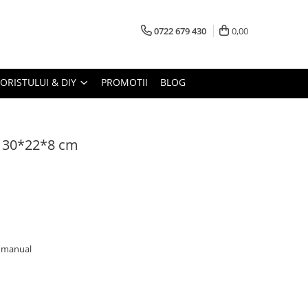
0722 679 430
0,00
LORISTULUI & DIY
PROMOTII
BLOG
e 30*22*8 cm
ta manual