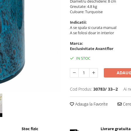
Diametru deschidere: 8 cm
Greutate: 4.8 kg
Culoare: Turquoise
Indicatii:
A se spala si curata manual
A se folosi doar in interior
Marca:
Exclusivitate Avantflor
IN STOC
ADAUG
Cod Produs:
30783/ 33--2
Ai n
Adauga la Favorite
Cere 
Stoc fizic
Livrare gratuita