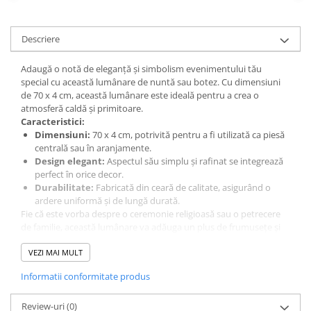
Descriere
Adaugă o notă de eleganță și simbolism evenimentului tău
special cu această lumânare de nuntă sau botez. Cu dimensiuni
de 70 x 4 cm, această lumânare este ideală pentru a crea o
atmosferă caldă și primitoare.
Caracteristici:
Dimensiuni:
70 x 4 cm, potrivită pentru a fi utilizată ca piesă
centrală sau în aranjamente.
Design elegant:
Aspectul său simplu și rafinat se integrează
perfect în orice decor.
Durabilitate:
Fabricată din ceară de calitate, asigurând o
ardere uniformă și de lungă durată.
Fie că este vorba despre o ceremonie religioasă sau o petrecere
de familie, această lumânare va adăuga un plus de frumusețe și
simbolistică momentului tău special.
VEZI MAI MULT
Informatii conformitate produs
Review-uri
(0)