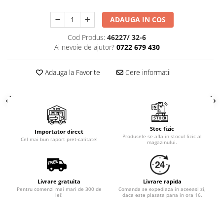
Cala
Petrecere fetite
Iasomie
Petrecere Baieti
ADAUGA IN COS
Margarete
Petrecere Adulti
Cod Produs:
46227/ 32-6
Narcise
Ai nevoie de ajutor?
0722 679 430
Wisteria
Capete flori
Adauga la Favorite
Cere informatii
Cap minirosa
Cap orhidee phalaenopsis
Crengi decorative
Ghirlande
Stoc fizic
Importator direct
Copaci si Plante
Produsele se afla in stocul fizic al
Cel mai bun raport pret-calitate!
magazinului.
Flori artificiale la ghiveci
Verdeata decorativa
Livrare gratuita
Livrare rapida
Pentru comenzi mai mari de 300 de
Comanda se expediaza in aceeasi zi,
lei!
daca este plasata pana in ora 16.