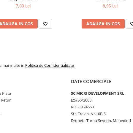
7,63 Lei
8,95 Lei
ADAUGA IN COS
ADAUGA IN COS
la mai multe in
Politica de Confidentialitate
DATE COMERCIALE
 Plata
SC MICRI DEVELOPMENT SRL
e Retur
J25/56/2008
RO 23124563
L
Str. Traian, Nr.10BIS
Drobeta Turnu Severin, Mehedinti