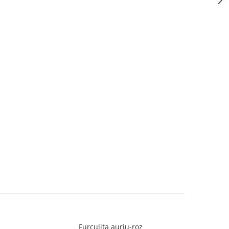
Furculita auriu-roz