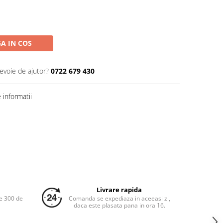
A IN COS
nevoie de ajutor?
0722 679 430
informatii
Livrare rapida
e 300 de
Comanda se expediaza in aceeasi zi,
daca este plasata pana in ora 16.