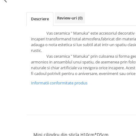
Cala
Petrecere fetite
Iasomie
Petrecere Baieti
Margarete
Review-uri
(0)
Descriere
Petrecere Adulti
Narcise
Wisteria
Vas ceramica " Manuka" este accesoriul decorativ esen
incaperi transformand total atmosfera,fabricat din material 
Capete flori
adauga o nota estetica si lux subtil atat intr-un spatiu clas
Cap minirosa
rustic.
Vas ceramica " Manuka" prin culoarea si forma geomet
Cap orhidee phalaenopsis
armonios in ansamblul unui spatiu, de asemenea prin folosir
Crengi decorative
naturale si chiar artificiale va revigora orice incapere. Aces
fi cadoul potrivit pentru o aniversare, eveniment sau orice 
Ghirlande
Informatii conformitate produs
Copaci si Plante
Flori artificiale la ghiveci
Verdeata decorativa
Mini cilindru din sticla H10cm*D5cm