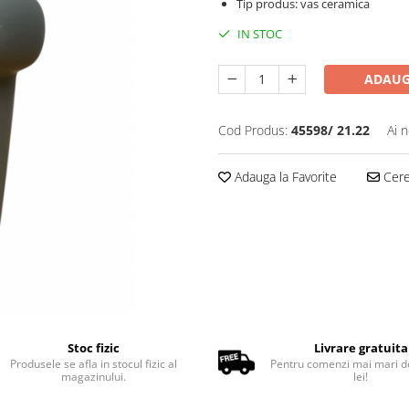
Tip produs: vas ceramica
IN STOC
ADAUG
Cod Produs:
45598/ 21.22
Ai 
Adauga la Favorite
Cere 
Stoc fizic
Livrare gratuita
Produsele se afla in stocul fizic al
Pentru comenzi mai mari d
magazinului.
lei!