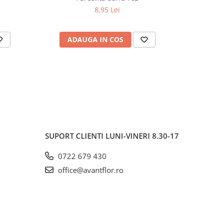
8,95 Lei
ADAUGA IN COS
AD
SUPORT CLIENTI
LUNI-VINERI 8.30-17
0722 679 430
office@avantflor.ro