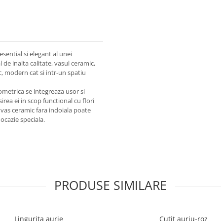
tial si elegant al unei
de inalta calitate, vasul ceramic,
ic, modern cat si intr-un spatiu
rica se integreaza usor si
ea ei in scop functional cu flori
t vas ceramic fara indoiala poate
ocazie speciala.
PRODUSE SIMILARE
Lingurita aurie
Cutit auriu-roz