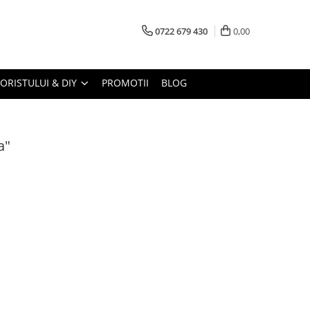
0722 679 430
0,00
LORISTULUI & DIY
PROMOTII
BLOG
a"