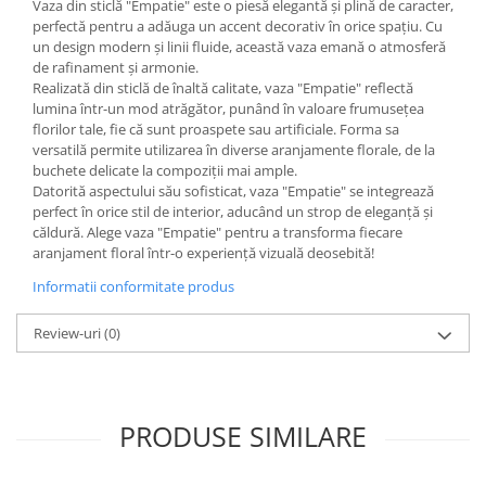
Vaza din sticlă "Empatie" este o piesă elegantă și plină de caracter,
perfectă pentru a adăuga un accent decorativ în orice spațiu. Cu
un design modern și linii fluide, această vaza emană o atmosferă
de rafinament și armonie.
Realizată din sticlă de înaltă calitate, vaza "Empatie" reflectă
lumina într-un mod atrăgător, punând în valoare frumusețea
florilor tale, fie că sunt proaspete sau artificiale. Forma sa
versatilă permite utilizarea în diverse aranjamente florale, de la
buchete delicate la compoziții mai ample.
Datorită aspectului său sofisticat, vaza "Empatie" se integrează
perfect în orice stil de interior, aducând un strop de eleganță și
căldură. Alege vaza "Empatie" pentru a transforma fiecare
aranjament floral într-o experiență vizuală deosebită!
Informatii conformitate produs
Review-uri
(0)
PRODUSE SIMILARE