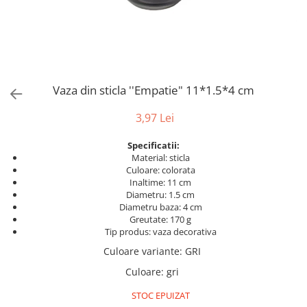
Bumbac
Kit-uri Baloane
Vaze din sticla
Cala
Rafii, clipsuri,pompe
Vase
Scabiosa
Accesorii petrecere
Vase din ceramica
Tropicale
Cake toppers
Mobilier urban
Buchete artificiale
Decoratiuni baloane
Vaza din sticla ''Empatie" 11*1.5*4 cm
Scaune
Bujor
Ochelari party
Crizantema
Bannere
3,97 Lei
Floarea soarelui
Lumanari aniversare
Specificatii:
Hortensia
Ghirlande
Material: sticla
Lavanda
Lumanari si accesorii tort
Culoare: colorata
Inaltime: 11 cm
Minirosa
Panou decorativ
Diametru: 1.5 cm
Ranunculus
Pompoane
Diametru baza: 4 cm
Trandafir
Greutate: 170 g
Rozete
Tip produs: vaza decorativa
Mix de flori
Paturica Decor
Culoare variante
: GRI
Eucalipt
Cake topper
Culoare
:
gri
Flori de camp
Tun Confetti
Bumbac
Petrecere Tematica
STOC EPUIZAT