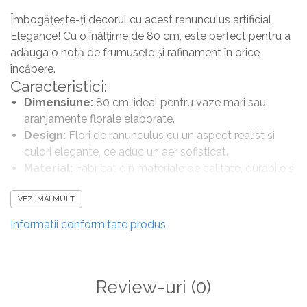
Îmbogățește-ți decorul cu acest ranunculus artificial
Elegance! Cu o înălțime de 80 cm, este perfect pentru a
adăuga o notă de frumusețe și rafinament în orice
încăpere.
Caracteristici:
Dimensiune:
80 cm, ideal pentru vaze mari sau
aranjamente florale elaborate.
Design:
Flori de ranunculus cu un aspect realist și
culori elegante, ce aduc un aer sofisticat.
Material:
Fabricat din materiale de calitate, durabile și
rezistente la uzură.
VEZI MAI MULT
Întreținere:
Nu necesită udare sau îngrijire,
păstrându-se frumos pe termen lung.
Informatii conformitate produs
Alege ranunculusul artificial Elegance pentru a
transforma-ți spațiul într-un loc plin de stil și frumusețe!
Review-uri
(0)