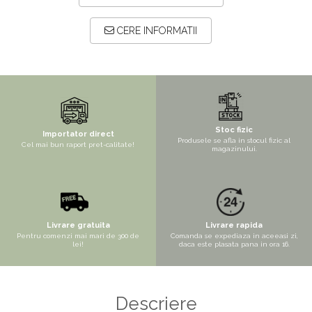
Copaci si Plante
Flori artificiale la ghiveci
CERE INFORMATII
Verdeata decorativa
Stoc fizic
Importator direct
Produsele se afla in stocul fizic al
Cel mai bun raport pret-calitate!
magazinului.
Livrare gratuita
Livrare rapida
Pentru comenzi mai mari de 300 de
Comanda se expediaza in aceeasi zi,
lei!
daca este plasata pana in ora 16.
Descriere