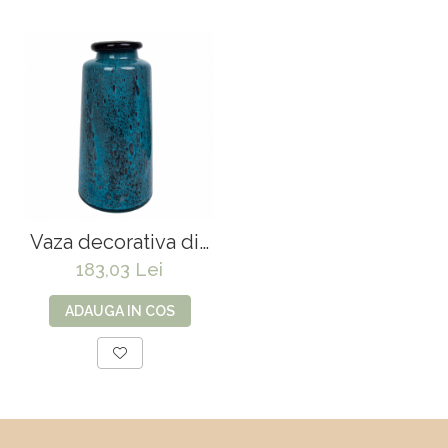
Vaza decorativa din
sticla Boako 40*20*8
183,03 Lei
cm
ADAUGA IN COS