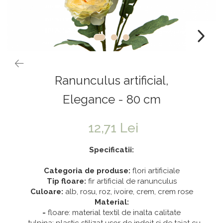
Vaze & Vase
Tanacetum
Contragreutati
Pene
Vaze din sticla
Anthurium
Baloane Bobo
Vase
Bumbac
Kit-uri Baloane
Vase din ceramica
Cala
Rafii, clipsuri,pompe
Mobilier urban
Accesorii petrecere
Scabiosa
Ranunculus artificial,
Scaune
Tropicale
Cake toppers
Buchete artificiale
Decoratiuni baloane
Elegance - 80 cm
Bujor
Ochelari party
Crizantema
Bannere
12,71 Lei
Floarea soarelui
Lumanari aniversare
Specificatii:
Hortensia
Ghirlande
Categoria de produse:
flori artificiale
Lavanda
Lumanari si accesorii tort
Tip floare:
fir artificial de ranunculus
Minirosa
Panou decorativ
Culoare:
alb, rosu, roz, ivoire, crem, crem rose
Ranunculus
Pompoane
Material:
-
floare: material textil de inalta calitate
Trandafir
Rozete