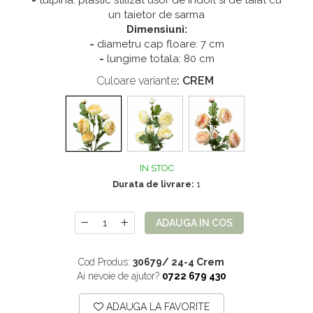
-
tulpina: plastic stilizat usor de indoit si de taiat cu
Mix de flori
Paturica Decor
un taietor de sarma
Dimensiuni:
Eucalipt
Cake topper
-
diametru cap floare: 7 cm
Flori de camp
Tun Confetti
-
lungime totala: 80 cm
Petrecere Tematica
Bumbac
Culoare variante
: CREM
Cala
Petrecere fetite
Iasomie
Petrecere Baieti
Margarete
Petrecere Adulti
Narcise
IN STOC
Durata de livrare:
1
Wisteria
Capete flori
ADAUGA IN COS
Cap minirosa
Cap orhidee phalaenopsis
Cod Produs:
30679/ 24-4 Crem
Crengi decorative
Ai nevoie de ajutor?
0722 679 430
Ghirlande
ADAUGA LA FAVORITE