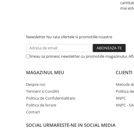
Cala
cantitat
Petrecere fetite
Iasomie
mai est
Petrecere Baieti
Margarete
Petrecere Adulti
Narcise
Wisteria
Newsletter
Nu rata ofertele si promotiile noastre
Capete flori
Cap minirosa
Cap orhidee phalaenopsis
Vreau sa primesc newsletter cu promotiile magazinului. Af
Crengi decorative
MAGAZINUL MEU
CLIENTI
Ghirlande
Copaci si Plante
Despre noi
Metode de
Termeni si Conditii
Politica d
Flori artificiale la ghiveci
Politica de Confidentialitate
ANPC
Verdeata decorativa
Politica de livrare
ANPC - SA
Contact
SOCIAL
URMARESTE-NE IN SOCIAL MEDIA