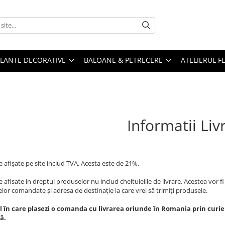
PLANTE DECORATIVE
BALOANE & PETRECERE
ATELIERUL F
Informatii Liv
e afişate pe site includ TVA. Acesta este de 21%.
e afisate in dreptul produselor nu includ cheltuielile de livrare. Acestea vor fi
lor comandate și adresa de destinaţie la care vrei să trimiţi produsele.
l în care plasezi o comanda cu livrarea oriunde în Romania prin curier
ă.