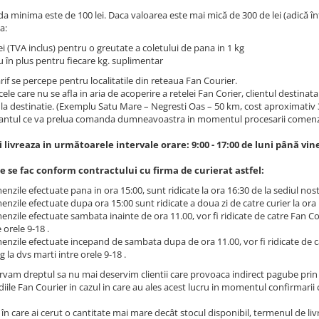
 minima este de 100 lei. Daca valoarea este mai mică de 300 de lei (adică înt
a:
ei (TVA inclus) pentru o greutate a coletului de pana in 1 kg
u în plus pentru fiecare kg. suplimentar
rif se percepe pentru localitatile din reteaua Fan Courier.
ele care nu se afla in aria de acoperire a retelei Fan Corier, clientul destina
 la destinatie. (Exemplu Satu Mare – Negresti Oas – 50 km, cost aproximativ 30
antul ce va prelua comanda dumneavoastra in momentul procesarii comenzi
i livreaza in următoarele intervale orare: 9:00 - 17:00 de luni până vine
le se fac conform contractului cu firma de curierat astfel:
nzile efectuate pana in ora 15:00, sunt ridicate la ora 16:30 de la sediul nostr
nzile efectuate dupa ora 15:00 sunt ridicate a doua zi de catre curier la ora 16:
nzile efectuate sambata inainte de ora 11.00, vor fi ridicate de catre Fan Cour
e orele 9-18 .
nzile efectuate incepand de sambata dupa de ora 11.00, vor fi ridicate de cat
g la dvs marti intre orele 9-18 .
rvam dreptul sa nu mai deservim clientii care provoaca indirect pagube prin n
diile Fan Courier in cazul in care au ales acest lucru in momentul confirmarii
 în care ai cerut o cantitate mai mare decât stocul disponibil, termenul de li