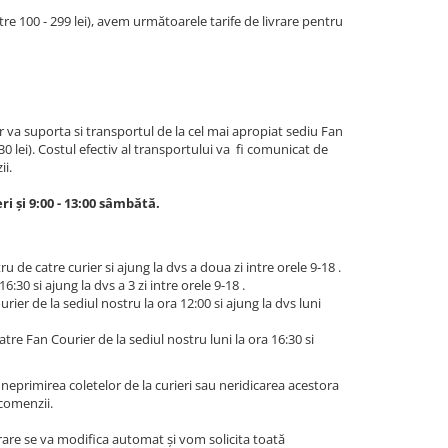
re 100 - 299 lei), avem următoarele tarife de livrare pentru
tar va suporta si transportul de la cel mai apropiat sediu Fan
 lei). Costul efectiv al transportului va fi comunicat de
i.
ri și 9:00 - 13:00 sâmbătă.
u de catre curier si ajung la dvs a doua zi intre orele 9-18 .
30 si ajung la dvs a 3 zi intre orele 9-18 .
ier de la sediul nostru la ora 12:00 si ajung la dvs luni
re Fan Courier de la sediul nostru luni la ora 16:30 si
eprimirea coletelor de la curieri sau neridicarea acestora
 comenzii.
vrare se va modifica automat și vom solicita toată