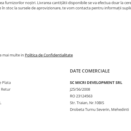
ea furnizorilor noștri. Livrarea cantițătii disponibile se va efectua doar la c
e în stoc la sursele de aprovizionare, te vom contacta pentru informații supl
la mai multe in
Politica de Confidentialitate
DATE COMERCIALE
 Plata
SC MICRI DEVELOPMENT SRL
e Retur
J25/56/2008
RO 23124563
L
Str. Traian, Nr.10BIS
Drobeta Turnu Severin, Mehedinti