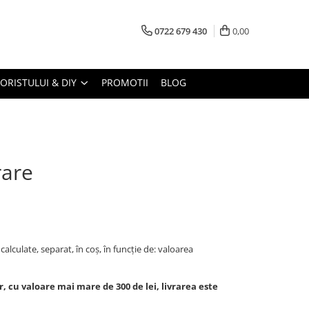
0722 679 430
0,00
LORISTULUI & DIY
PROMOTII
BLOG
rare
 calculate, separat, în coş, în funcţie de: valoarea
, cu valoare mai mare de 300 de lei, livrarea este