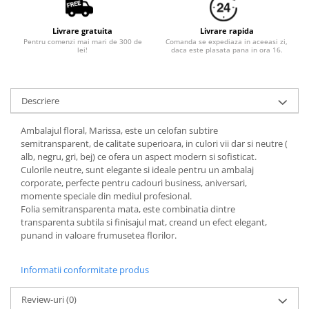
Livrare gratuita
Livrare rapida
Pentru comenzi mai mari de 300 de
Comanda se expediaza in aceeasi zi,
lei!
daca este plasata pana in ora 16.
Descriere
Ambalajul floral, Marissa, este un celofan subtire
semitransparent, de calitate superioara, in culori vii dar si neutre (
alb, negru, gri, bej) ce ofera un aspect modern si sofisticat.
Culorile neutre, sunt elegante si ideale pentru un ambalaj
corporate, perfecte pentru cadouri business, aniversari,
momente speciale din mediul profesional.
Folia semitransparenta mata, este combinatia dintre
transparenta subtila si finisajul mat, creand un efect elegant,
punand in valoare frumusetea florilor.
Informatii conformitate produs
Review-uri
(0)