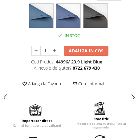
Cala
Petrecere fetite
Iasomie
Petrecere Baieti
Margarete
Petrecere Adulti
Narcise
Wisteria
IN STOC
Capete flori
Cap minirosa
ADAUGA IN COS
Cap orhidee phalaenopsis
Cod Produs:
44996/ 23.9 Light Blue
Crengi decorative
Ai nevoie de ajutor?
0722 679 430
Ghirlande
Adauga la Favorite
Cere informatii
Copaci si Plante
Flori artificiale la ghiveci
Verdeata decorativa
Stoc fizic
Importator direct
Produsele se afla in stocul fizic al
Cel mai bun raport pret-calitate!
magazinului.