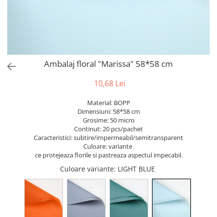
Bumbac
Kit-uri Baloane
Vaze din sticla
Cala
Rafii, clipsuri,pompe
Vase
Scabiosa
Accesorii petrecere
Vase din ceramica
Tropicale
Cake toppers
Mobilier urban
Buchete artificiale
Decoratiuni baloane
Ambalaj floral "Marissa" 58*58 cm
Scaune
Bujor
Ochelari party
Crizantema
Bannere
10,68 Lei
Floarea soarelui
Lumanari aniversare
Material: BOPP
Hortensia
Ghirlande
Dimensiuni: 58*58 cm
Lavanda
Lumanari si accesorii tort
Grosime: 50 micro
Continut: 20 pcs/pachet
Minirosa
Panou decorativ
Caracteristici: subtire/impermeabil/semitransparent
Ranunculus
Pompoane
Culoare: variante
Trandafir
ce protejeaza florile si pastreaza aspectul impecabil.
Rozete
Mix de flori
Culoare variante
: LIGHT BLUE
Paturica Decor
Eucalipt
Cake topper
Flori de camp
Tun Confetti
Bumbac
Petrecere Tematica