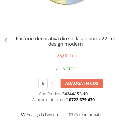
Bumbac
Kit-uri Baloane
Vaze din sticla
Cala
Rafii, clipsuri,pompe
Vase
Scabiosa
Accesorii petrecere
Vase din ceramica
Tropicale
Cake toppers
Mobilier urban
Buchete artificiale
Decoratiuni baloane
Farfurie decorativă din sticlă alb auriu 22 cm
Scaune
Bujor
Ochelari party
design modern
Crizantema
Bannere
25,00 Lei
Floarea soarelui
Lumanari aniversare
Hortensia
Ghirlande
IN STOC
Lavanda
Lumanari si accesorii tort
Minirosa
Panou decorativ
ADAUGA IN COS
Ranunculus
Pompoane
Trandafir
Cod Produs:
54244/ 53-10
Rozete
Ai nevoie de ajutor?
0722 679 430
Mix de flori
Paturica Decor
Eucalipt
Cake topper
Adauga la Favorite
Cere informatii
Flori de camp
Tun Confetti
Bumbac
Petrecere Tematica