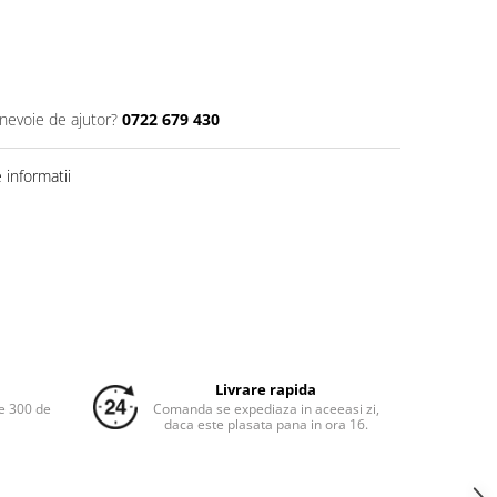
 nevoie de ajutor?
0722 679 430
informatii
Livrare rapida
e 300 de
Comanda se expediaza in aceeasi zi,
daca este plasata pana in ora 16.