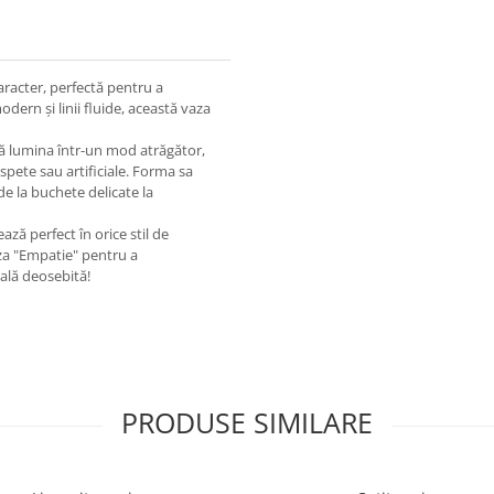
caracter, perfectă pentru a
dern și linii fluide, această vaza
ctă lumina într-un mod atrăgător,
spete sau artificiale. Forma sa
de la buchete delicate la
ază perfect în orice stil de
aza "Empatie" pentru a
ală deosebită!
PRODUSE SIMILARE