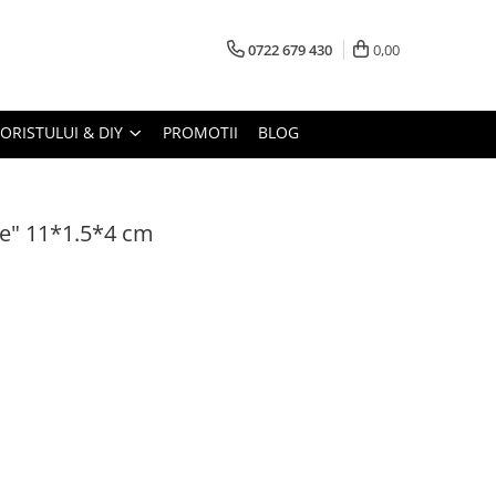
0722 679 430
0,00
LORISTULUI & DIY
PROMOTII
BLOG
tie" 11*1.5*4 cm