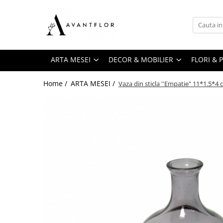
ARTA MESEI
DECOR & MOBILIER
FLORI & PLANTE DECORATIVE
BALOANE & PETRECERE
ATELIERUL FLORISTULUI & DIY
Servirea mesei
AnMaSo Collection
Flori la fir
Accesorii masa
Ambalaje florale
ARTA MESEI
DECOR & MOBILIER
FLORI & 
Farfurii
Lumanari LED
Cymbidium
Coifuri
Burete & Accesorii florale
Tacamuri
Dandelion(Papadia)
Decorațiuni masă
Home /
ARTA MESEI /
Vaza din sticla ''Empatie" 11*1.5*4
Lumanari
Panglica
Pahare
Hortensia
Farfurii
Lumanari ceara
Cutii florale & Cadou
Suport farfurie
Limonium
Pahare
Covor din canepa
Cosuri
Set de ceai & cafea
Magnolia
Paie de băut
Accesorii pentru floristi
Covor din papura
Minirosa
Servetele
Brose & Perle
Ghivece & Jardiniere
Orhidee
Baloane
Pinholder & plastelina florala
Proteea
Lumanari parfumate
Baloane Latex
Perle si cristale
Ranunculus
Accesorii baloane
Sticlute
Pistol & rezerve silcon
Trandafir
Baloane Folie
Sfesnice
Ace & Clipsuri cocarda
Tanacetum
Contragreutati
Sfesnic sticla
Pene
Anthurium
Baloane Bobo
Vaze & Vase