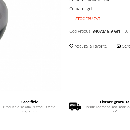
Culoare
:
gri
STOC EPUIZAT
Cod Produs:
34072/ 5.9 Gri
Ai
Adauga la Favorite
Cere 
Stoc fizic
Livrare gratuita
Produsele se afla in stocul fizic al
Pentru comenzi mai mari d
magazinului.
lei!