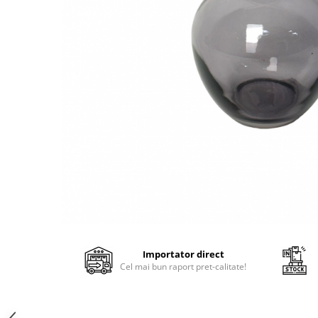
Bumbac
Kit-uri Baloane
Vaze din sticla
Cala
Rafii, clipsuri,pompe
Vase
Scabiosa
Accesorii petrecere
Vase din ceramica
Tropicale
Cake toppers
Mobilier urban
Buchete artificiale
Decoratiuni baloane
Scaune
Bujor
Ochelari party
Crizantema
Bannere
Floarea soarelui
Lumanari aniversare
Hortensia
Ghirlande
Lavanda
Lumanari si accesorii tort
Minirosa
Panou decorativ
Ranunculus
Pompoane
Trandafir
Rozete
Mix de flori
Paturica Decor
Importator direct
Eucalipt
Cake topper
Cel mai bun raport pret-calitate!
Flori de camp
Tun Confetti
Bumbac
Petrecere Tematica