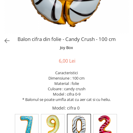
Bumbac
Kit-uri Baloane
Vaze din sticla
Cala
Rafii, clipsuri,pompe
Vase
Scabiosa
Accesorii petrecere
Vase din ceramica
Tropicale
Cake toppers
Mobilier urban
Buchete artificiale
Decoratiuni baloane
Balon cifra din folie - Candy Crush - 100 cm
Scaune
Bujor
Ochelari party
Joy Box
Crizantema
Bannere
Floarea soarelui
Lumanari aniversare
6,00 Lei
Hortensia
Ghirlande
Lavanda
Caracteristici
Lumanari si accesorii tort
Dimensiune : 100 cm
Minirosa
Panou decorativ
Material : folie
Ranunculus
Pompoane
Culoare : candy crush
Model : cifra 0-9
Trandafir
Rozete
* Balonul se poate umfla atat cu aer cat si cu heliu.
Mix de flori
Paturica Decor
Model
: cifra 0
Eucalipt
Cake topper
Flori de camp
Tun Confetti
Bumbac
Petrecere Tematica