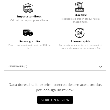
Stoc fizic
Importator direct
Produsele se afla in stocul fizic al
Cel mai bun raport pret-calitate!
magazinului.
Livrare gratuita
Livrare rapida
Pentru comenzi mai mari de 300 de
Comanda se expediaza in aceeasi zi,
lei!
daca este plasata pana in ora 16.
Review-uri
(0)
Daca doresti sa iti exprimi parerea despre acest produs
poti adauga un review.
SCRIE UN REVIEW