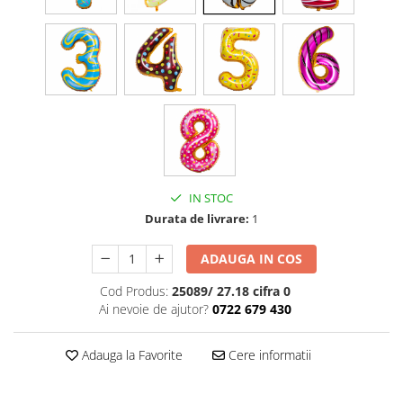
Cala
Petrecere fetite
Iasomie
Petrecere Baieti
Margarete
Petrecere Adulti
Narcise
Wisteria
Capete flori
Cap minirosa
Cap orhidee phalaenopsis
Crengi decorative
IN STOC
Durata de livrare:
1
Ghirlande
Copaci si Plante
ADAUGA IN COS
Flori artificiale la ghiveci
Cod Produs:
25089/ 27.18 cifra 0
Verdeata decorativa
Ai nevoie de ajutor?
0722 679 430
Adauga la Favorite
Cere informatii