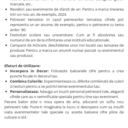
marcate, etc..
Revelion sau evenimente de sfarsit de an: Pentru a marca trecerea
intr-un nou an, de exemplu, 2024.
Petreceri tematice: In cazul petrecerilor tematice, cifrele pot
reprezenta un an anume, de exemplu, pentru o petrecere cu tema
anilor '80.
Festivitati scolare sau universitare: Cum ar fi absolvirea sau
numarul de ani de la infiintarea unei institutii educationale.
Campanii de Activare, deschiderea unor noi locatii sau lansarea de
produse: Pentru a marca un anumit numar asociat cu evenimentul
sau produsul.
Sfaturi de Utilizare:
Incorpora in Decor:
Foloseste baloanele cifre pentru a crea
puncte focale in decorul tau.
Combina Culorile:
Experimenteaza cu diferite combinatii de culori
si texturi pentru a se potrivi temei evenimentului tau.
Personalizeaza:
Adauga un touch personal petrecerii tale, alegand
cifrele care au o semnificatie speciala pentru tine sau eveniment.
Fiecare balon este o mica opera de arta, aducand un suflu nou
petrecerii tale. Pune-ti imaginatia la lucru si descopera cum sa insufli
viata evenimentelor tale speciale cu aceste baloane cifre pline de
culoare si stil.