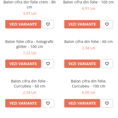
Bumbac
Balon cifra din folie crem - 80
Kit-uri Baloane
Balon cifra din folie - 100 cm
Vaze din sticla
cm
Cala
6,91 Lei
Rafii, clipsuri,pompe
3,97 Lei
Vase
Scabiosa
Accesorii petrecere
Vase din ceramica
Tropicale
Cake toppers
VEZI VARIANTE
VEZI VARIANTE
Mobilier urban
Buchete artificiale
Decoratiuni baloane
Scaune
Bujor
Ochelari party
Balon folie cifra - holografic
Balon cifra din folie - 60 cm
Crizantema
Bannere
glitter - 100 cm
2,34 Lei
Floarea soarelui
Lumanari aniversare
7,22 Lei
Hortensia
Ghirlande
Lavanda
VEZI VARIANTE
VEZI VARIANTE
Lumanari si accesorii tort
Minirosa
Panou decorativ
Ranunculus
Pompoane
Balon cifra din folie -
Balon cifra din folie,
Trandafir
Rozete
Curcubeu - 60 cm
Curcubeu - 100 cm
Mix de flori
Paturica Decor
2,34 Lei
6,00 Lei
Eucalipt
Cake topper
VEZI VARIANTE
VEZI VARIANTE
Flori de camp
Tun Confetti
Bumbac
Petrecere Tematica