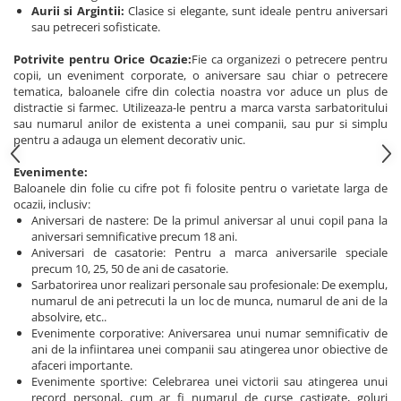
Aurii si Argintii:
Clasice si elegante, sunt ideale pentru aniversari
sau petreceri sofisticate.
Potrivite pentru Orice Ocazie:
Fie ca organizezi o petrecere pentru
copii, un eveniment corporate, o aniversare sau chiar o petrecere
tematica, baloanele cifre din colectia noastra vor aduce un plus de
distractie si farmec. Utilizeaza-le pentru a marca varsta sarbatoritului
sau numarul anilor de existenta a unei companii, sau pur si simplu
pentru a adauga un element decorativ unic.
Evenimente:
Baloanele din folie cu cifre pot fi folosite pentru o varietate larga de
ocazii, inclusiv:
Aniversari de nastere: De la primul aniversar al unui copil pana la
aniversari semnificative precum 18 ani.
Aniversari de casatorie: Pentru a marca aniversarile speciale
precum 10, 25, 50 de ani de casatorie.
Sarbatorirea unor realizari personale sau profesionale: De exemplu,
numarul de ani petrecuti la un loc de munca, numarul de ani de la
absolvire, etc..
Evenimente corporative: Aniversarea unui numar semnificativ de
ani de la infiintarea unei companii sau atingerea unor obiective de
afaceri importante.
Evenimente sportive: Celebrarea unei victorii sau atingerea unui
record personal, cum ar fi numarul de curse castigate, goluri