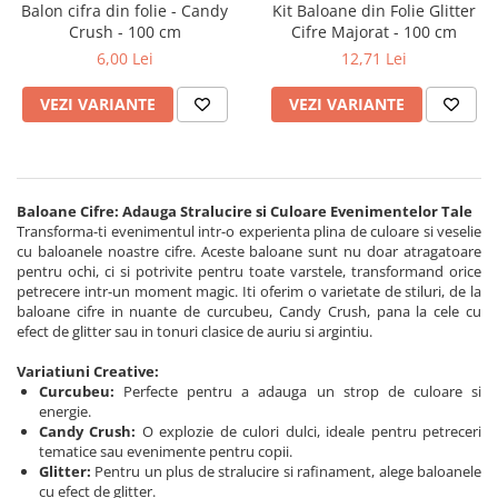
Cala
Balon cifra din folie - Candy
Kit Baloane din Folie Glitter
Petrecere fetite
Iasomie
Crush - 100 cm
Cifre Majorat - 100 cm
Petrecere Baieti
6,00 Lei
12,71 Lei
Margarete
Petrecere Adulti
Narcise
VEZI VARIANTE
VEZI VARIANTE
Wisteria
Capete flori
Cap minirosa
Cap orhidee phalaenopsis
Baloane Cifre: Adauga Stralucire si Culoare Evenimentelor Tale
Transforma-ti evenimentul intr-o experienta plina de culoare si veselie
Crengi decorative
cu baloanele noastre cifre. Aceste baloane sunt nu doar atragatoare
pentru ochi, ci si potrivite pentru toate varstele, transformand orice
Ghirlande
petrecere intr-un moment magic. Iti oferim o varietate de stiluri, de la
Copaci si Plante
baloane cifre in nuante de curcubeu, Candy Crush, pana la cele cu
efect de glitter sau in tonuri clasice de auriu si argintiu.
Flori artificiale la ghiveci
Variatiuni Creative:
Verdeata decorativa
Curcubeu:
Perfecte pentru a adauga un strop de culoare si
energie.
Candy Crush:
O explozie de culori dulci, ideale pentru petreceri
tematice sau evenimente pentru copii.
Glitter:
Pentru un plus de stralucire si rafinament, alege baloanele
cu efect de glitter.