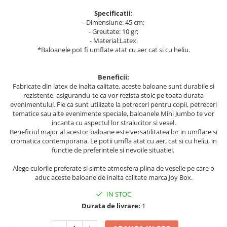
Cala
Petrecere fetite
Specificatii:
Iasomie
Petrecere Baieti
- Dimensiune: 45 cm;
Margarete
- Greutate: 10 gr;
Petrecere Adulti
Narcise
- Material:Latex.
*Baloanele pot fi umflate atat cu aer cat si cu heliu.
Wisteria
Capete flori
Beneficii:
Cap minirosa
Fabricate din latex de inalta calitate, aceste baloane sunt durabile si
Cap orhidee phalaenopsis
rezistente, asigurandu-te ca vor rezista stoic pe toata durata
evenimentului. Fie ca sunt utilizate la petreceri pentru copii, petreceri
Crengi decorative
tematice sau alte evenimente speciale, baloanele Mini Jumbo te vor
incanta cu aspectul lor stralucitor si vesel.
Ghirlande
Beneficiul major al acestor baloane este versatilitatea lor in umflare si
Copaci si Plante
cromatica contemporana. Le potii umfla atat cu aer, cat si cu heliu, in
functie de preferintele si nevoile situatiei.
Flori artificiale la ghiveci
Alege culorile preferate si simte atmosfera plina de veselie pe care o
Verdeata decorativa
aduc aceste baloane de inalta calitate marca Joy Box.
IN STOC
Durata de livrare:
1