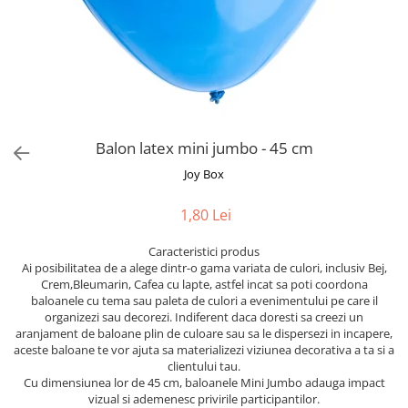
Bumbac
Kit-uri Baloane
Vaze din sticla
Cala
Rafii, clipsuri,pompe
Vase
Scabiosa
Accesorii petrecere
Vase din ceramica
Tropicale
Cake toppers
Mobilier urban
Buchete artificiale
Decoratiuni baloane
Scaune
Bujor
Ochelari party
Balon latex mini jumbo - 45 cm
Crizantema
Bannere
Floarea soarelui
Joy Box
Lumanari aniversare
Hortensia
Ghirlande
1,80 Lei
Lavanda
Lumanari si accesorii tort
Minirosa
Panou decorativ
Caracteristici produs
Ranunculus
Ai posibilitatea de a alege dintr-o gama variata de culori, inclusiv Bej,
Pompoane
Crem,Bleumarin, Cafea cu lapte, astfel incat sa poti coordona
Trandafir
Rozete
baloanele cu tema sau paleta de culori a evenimentului pe care il
Mix de flori
organizezi sau decorezi. Indiferent daca doresti sa creezi un
Paturica Decor
aranjament de baloane plin de culoare sau sa le dispersezi in incapere,
Eucalipt
Cake topper
aceste baloane te vor ajuta sa materializezi viziunea decorativa a ta si a
Flori de camp
Tun Confetti
clientului tau.
Cu dimensiunea lor de 45 cm, baloanele Mini Jumbo adauga impact
Bumbac
Petrecere Tematica
vizual si ademenesc privirile participantilor.