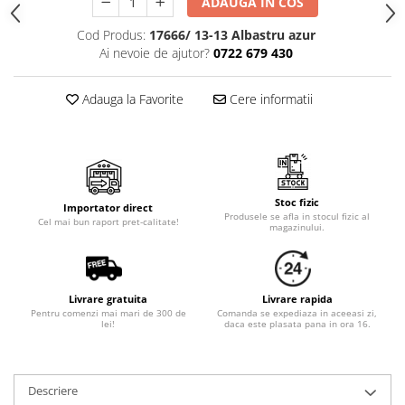
ADAUGA IN COS
Cod Produs:
17666/ 13-13 Albastru azur
Ai nevoie de ajutor?
0722 679 430
Adauga la Favorite
Cere informatii
Stoc fizic
Importator direct
Produsele se afla in stocul fizic al
Cel mai bun raport pret-calitate!
magazinului.
Livrare gratuita
Livrare rapida
Pentru comenzi mai mari de 300 de
Comanda se expediaza in aceeasi zi,
lei!
daca este plasata pana in ora 16.
Descriere