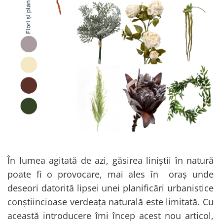
Bumbac
Kit-uri Baloane
Vaze din sticla
Cala
Rafii, clipsuri,pompe
Vase
Scabiosa
Accesorii petrecere
Vase din ceramica
Tropicale
Cake toppers
Mobilier urban
Buchete artificiale
Decoratiuni baloane
Scaune
Bujor
Ochelari party
Crizantema
Bannere
Floarea soarelui
Lumanari aniversare
Hortensia
Ghirlande
Lavanda
Lumanari si accesorii tort
Minirosa
Panou decorativ
Ranunculus
Pompoane
Trandafir
În lumea agitată de azi, găsirea liniștii în natură
Rozete
Mix de flori
Paturica Decor
poate fi o provocare, mai ales în oraș unde
Eucalipt
Cake topper
deseori datorită lipsei unei planificări urbanistice
Flori de camp
Tun Confetti
conștiincioase verdeața naturală este limitată. Cu
Bumbac
Petrecere Tematica
această introducere îmi încep acest nou articol,