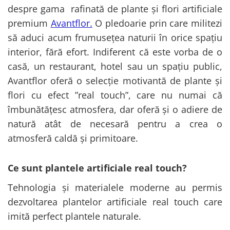
Cala
Petrecere fetite
despre gama rafinată de plante și flori artificiale
Iasomie
Petrecere Baieti
premium
Avantflor.
O pledoarie prin care militezi
Margarete
Petrecere Adulti
să aduci acum frumusețea naturii în orice spațiu
Narcise
interior, fără efort. Indiferent că este vorba de o
Wisteria
casă, un restaurant, hotel sau un spațiu public,
Capete flori
Avantflor oferă o selecție motivantă de plante și
Cap minirosa
flori cu efect ”real touch”, care nu numai că
Cap orhidee phalaenopsis
îmbunătățesc atmosfera, dar oferă și o adiere de
Crengi decorative
natură atât de necesară pentru a crea o
Ghirlande
atmosferă caldă și primitoare.
Copaci si Plante
Flori artificiale la ghiveci
Ce sunt plantele artificiale real touch?
Verdeata decorativa
Tehnologia și materialele moderne au permis
dezvoltarea plantelor artificiale real touch care
imită perfect plantele naturale.