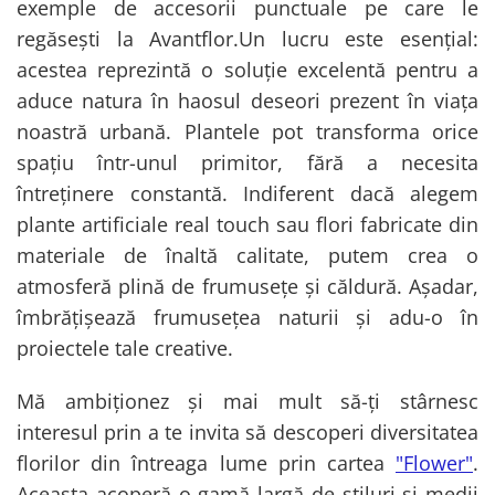
exemple de accesorii punctuale pe care le
regăsești la Avantflor.Un lucru este esențial:
acestea reprezintă o soluție excelentă pentru a
aduce natura în haosul deseori prezent în viața
noastră urbană. Plantele pot transforma orice
spațiu într-unul primitor, fără a necesita
întreținere constantă. Indiferent dacă alegem
plante artificiale real touch sau flori fabricate din
materiale de înaltă calitate, putem crea o
atmosferă plină de frumusețe și căldură. Așadar,
îmbrățișează frumusețea naturii și adu-o în
proiectele tale creative.
Mă ambiționez și mai mult să-ți stârnesc
interesul prin a te invita să descoperi diversitatea
florilor din întreaga lume prin cartea
"Flower"
.
Aceasta acoperă o gamă largă de stiluri și medii