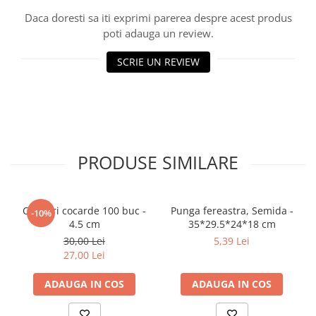
Daca doresti sa iti exprimi parerea despre acest produs
poti adauga un review.
SCRIE UN REVIEW
PRODUSE SIMILARE
Clipsuri cocarde 100 buc -
Punga fereastra, Semida -
-10%
4.5 cm
35*29.5*24*18 cm
30,00 Lei
5,39 Lei
27,00 Lei
ADAUGA IN COS
ADAUGA IN COS