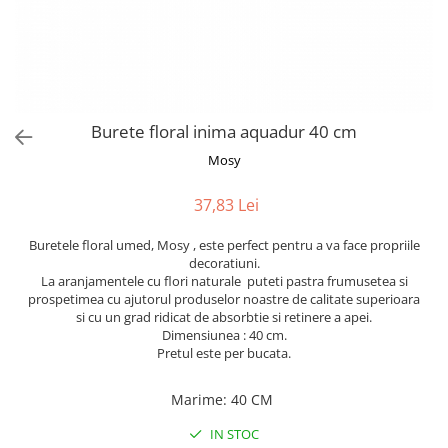
Bumbac
Kit-uri Baloane
Vaze din sticla
Cala
Rafii, clipsuri,pompe
Vase
Scabiosa
Accesorii petrecere
Vase din ceramica
Tropicale
Cake toppers
Mobilier urban
Buchete artificiale
Decoratiuni baloane
Burete floral inima aquadur 40 cm
Scaune
Bujor
Ochelari party
Mosy
Crizantema
Bannere
Floarea soarelui
Lumanari aniversare
37,83 Lei
Hortensia
Ghirlande
Lavanda
Buretele floral umed, Mosy , este perfect pentru a va face propriile
Lumanari si accesorii tort
decoratiuni.
Minirosa
Panou decorativ
La aranjamentele cu flori naturale puteti pastra frumusetea si
Ranunculus
Pompoane
prospetimea cu ajutorul produselor noastre de calitate superioara
si cu un grad ridicat de absorbtie si retinere a apei.
Trandafir
Rozete
Dimensiunea : 40 cm.
Mix de flori
Paturica Decor
Pretul este per bucata.
Eucalipt
Cake topper
Flori de camp
Marime
:
40 CM
Tun Confetti
Bumbac
Petrecere Tematica
IN STOC