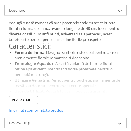
Descriere
Adaugă o notă romantică aranjamentelor tale cu acest burete
floral în formă de inimă, având o lungime de 40 cm. Ideal pentru
diverse ocazii, cum ar fi nunți, aniversări sau petreceri, acest
burete este perfect pentru a susține florile proaspete.
Caracteristici:
Formă de Inimă
: Designul simbolic este ideal pentru a crea
aranjamente florale romantice și deosebite.
Tehnologie Aquadur
: Această variantă de burete floral
reține apa eficient, menținând florile proaspete pentru o
perioadă mai lungă.
Utilizare Versatilă
: Perfect pentru buchete, aranjamente de
masă sau decoruri pentru evenimente speciale.
Ușor de Utilizat
: Poate fi tăiat și modelat cu ușurință,
oferindu-ți flexibilitate în realizarea designurilor dorite.
VEZI MAI MULT
Buretele floral în formă de inimă este alegerea perfectă pentru a
crea aranjamente florale pline de dragoste și eleganță!
Informatii conformitate produs
Review-uri
(0)