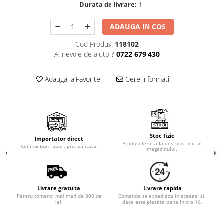
Cala
Durata de livrare:
1
Petrecere fetite
Iasomie
Petrecere Baieti
Margarete
ADAUGA IN COS
Petrecere Adulti
Narcise
Cod Produs:
118102
Wisteria
Ai nevoie de ajutor?
0722 679 430
Capete flori
Adauga la Favorite
Cere informatii
Cap minirosa
Cap orhidee phalaenopsis
Crengi decorative
Ghirlande
Copaci si Plante
Stoc fizic
Importator direct
Produsele se afla in stocul fizic al
Cel mai bun raport pret-calitate!
magazinului.
Flori artificiale la ghiveci
Verdeata decorativa
Livrare gratuita
Livrare rapida
Pentru comenzi mai mari de 300 de
Comanda se expediaza in aceeasi zi,
lei!
daca este plasata pana in ora 16.