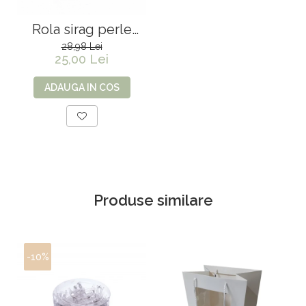
Rola sirag perle
Somon - 60 m
28,98 Lei
25,00 Lei
ADAUGA IN COS
Produse similare
-10%