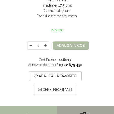
Dimensiuni :
Mix de flori
Paturica Decor
Inaltime: 17.5 cm;
Diametrul: 7 cm.
Eucalipt
Cake topper
Pretul este per bucata.
Flori de camp
Tun Confetti
Petrecere Tematica
Bumbac
IN STOC
Cala
Petrecere fetite
Iasomie
Petrecere Baieti
ADAUGA IN COS
Margarete
Petrecere Adulti
Cod Produs:
116017
Narcise
Ai nevoie de ajutor?
0722 679 430
Wisteria
Capete flori
ADAUGA LA FAVORITE
Cap minirosa
CERE INFORMATII
Cap orhidee phalaenopsis
Crengi decorative
Ghirlande