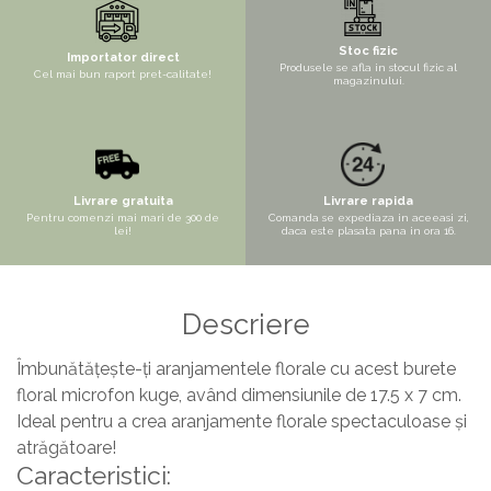
Copaci si Plante
Flori artificiale la ghiveci
Stoc fizic
Importator direct
Produsele se afla in stocul fizic al
Verdeata decorativa
Cel mai bun raport pret-calitate!
magazinului.
Livrare gratuita
Livrare rapida
Pentru comenzi mai mari de 300 de
Comanda se expediaza in aceeasi zi,
lei!
daca este plasata pana in ora 16.
Descriere
Îmbunătățește-ți aranjamentele florale cu acest burete
floral microfon kuge, având dimensiunile de 17.5 x 7 cm.
Ideal pentru a crea aranjamente florale spectaculoase și
atrăgătoare!
Caracteristici: