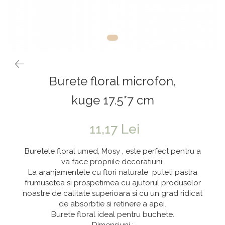
Vaze & Vase
Tanacetum
Contragreutati
Pene
Vaze din sticla
Anthurium
Baloane Bobo
Vase
Bumbac
Kit-uri Baloane
Vase din ceramica
Cala
Rafii, clipsuri,pompe
Mobilier urban
Accesorii petrecere
Scabiosa
Burete floral microfon,
Scaune
Tropicale
Cake toppers
Buchete artificiale
Decoratiuni baloane
kuge 17.5*7 cm
Bujor
Ochelari party
Crizantema
Bannere
11,17 Lei
Floarea soarelui
Lumanari aniversare
Buretele floral umed, Mosy , este perfect pentru a
Hortensia
Ghirlande
va face propriile decoratiuni.
La aranjamentele cu flori naturale puteti pastra
Lavanda
Lumanari si accesorii tort
frumusetea si prospetimea cu ajutorul produselor
Minirosa
Panou decorativ
noastre de calitate superioara si cu un grad ridicat
Ranunculus
Pompoane
de absorbtie si retinere a apei.
Burete floral ideal pentru buchete.
Trandafir
Rozete