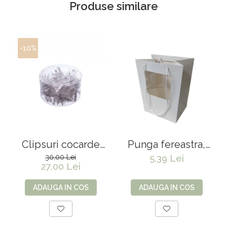
Produse similare
-10%
Clipsuri cocarde
Punga fereastra,
100 buc - 4.5 cm
Semida -
30,00 Lei
5,39 Lei
27,00 Lei
35*29.5*24*18 cm
ADAUGA IN COS
ADAUGA IN COS