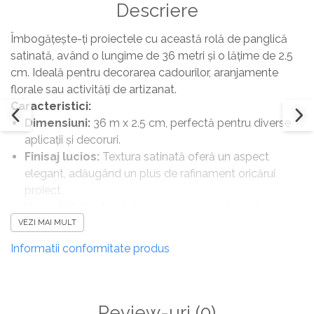
Descriere
Îmbogățește-ți proiectele cu această rolă de panglică
satinată, având o lungime de 36 metri și o lățime de 2.5
cm. Ideală pentru decorarea cadourilor, aranjamente
florale sau activități de artizanat.
Caracteristici:
Dimensiuni:
36 m x 2.5 cm, perfectă pentru diverse
aplicații și decoruri.
Finisaj lucios:
Textura satinată oferă un aspect
elegant, adăugând un plus de rafinament oricărui
proiect.
Versatilitate:
Potrivită pentru nunți, petreceri,
evenimente speciale sau pentru a adăuga detalii
VEZI MAI MULT
decorative în fiecare zi.
Informatii conformitate produs
Fie că o folosești pentru a înfrumuseța un cadou sau
pentru a crea decorațiuni spectaculoase, această rolă de
panglică satin va aduce un aer sofisticat și plin de stil!
Review-uri
(0)