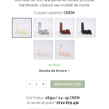
buchete de flori, aranjamente florale, produse
Mix de flori
Paturica Decor
handmade, cadouri sau invitatii de nunta.
Eucalipt
Cake topper
Culoare variante
: CREM
Flori de camp
Tun Confetti
Petrecere Tematica
Bumbac
Cala
Petrecere fetite
Iasomie
Petrecere Baieti
Margarete
Petrecere Adulti
Narcise
Wisteria
IN STOC
Durata de livrare:
1
Capete flori
Cap minirosa
ADAUGA IN COS
Cap orhidee phalaenopsis
Crengi decorative
Cod Produs:
28352/ 24--55 CREM
Ghirlande
Ai nevoie de ajutor?
0722 679 430