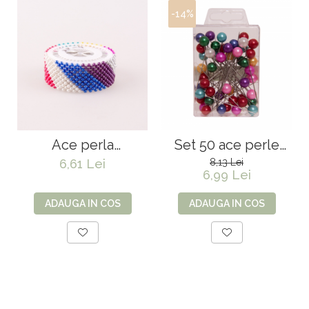
-14%
Ace perla
Set 50 ace perle
multicolor 3.8 mm
colorate
6,61 Lei
8,13 Lei
6,99 Lei
ADAUGA IN COS
ADAUGA IN COS