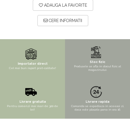
Copaci si Plante
ADAUGA LA FAVORITE
Flori artificiale la ghiveci
Verdeata decorativa
CERE INFORMATII
Stoc fizic
Importator direct
Produsele se afla in stocul fizic al
Cel mai bun raport pret-calitate!
magazinului.
Livrare gratuita
Livrare rapida
Pentru comenzi mai mari de 300 de
Comanda se expediaza in aceeasi zi,
lei!
daca este plasata pana in ora 16.