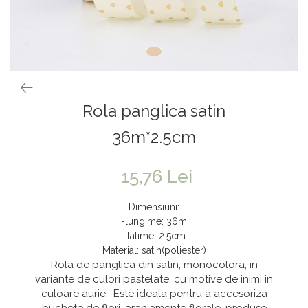
Vaze & Vase
Tanacetum
Contragreutati
Pene
Vaze din sticla
Anthurium
Baloane Bobo
Vase
Bumbac
Kit-uri Baloane
Vase din ceramica
Cala
Rafii, clipsuri,pompe
Mobilier urban
Accesorii petrecere
Scabiosa
Rola panglica satin
Scaune
Tropicale
Cake toppers
Buchete artificiale
Decoratiuni baloane
36m*2.5cm
Bujor
Ochelari party
Crizantema
Bannere
15,76 Lei
Floarea soarelui
Lumanari aniversare
Dimensiuni:
Hortensia
Ghirlande
-lungime: 36m
Lavanda
Lumanari si accesorii tort
-latime: 2.5cm
Material: satin(poliester)
Minirosa
Panou decorativ
Rola de panglica din satin, monocolora, in
Ranunculus
Pompoane
variante de culori pastelate, cu motive de inimi in
culoare aurie. Este ideala pentru a accesoriza
Trandafir
Rozete