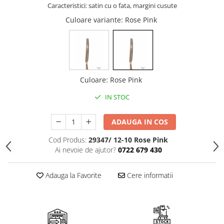
Cala
Petrecere fetite
Caracteristici: satin cu o fata, margini cusute
Iasomie
Petrecere Baieti
Culoare variante
: Rose Pink
Margarete
Petrecere Adulti
Narcise
Wisteria
Capete flori
Culoare
:
Rose Pink
Cap minirosa
Cap orhidee phalaenopsis
IN STOC
Crengi decorative
ADAUGA IN COS
Ghirlande
Copaci si Plante
Cod Produs:
29347/ 12-10 Rose Pink
Ai nevoie de ajutor?
0722 679 430
Flori artificiale la ghiveci
Verdeata decorativa
Adauga la Favorite
Cere informatii