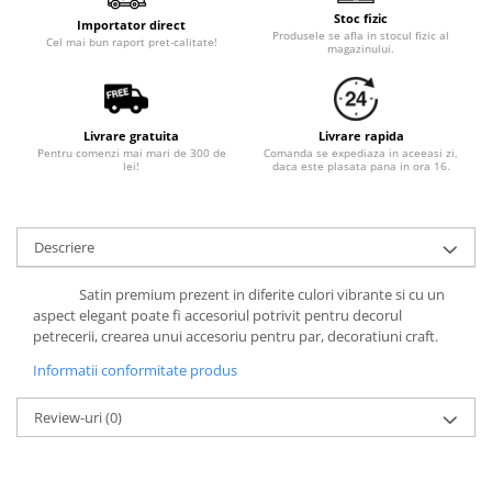
Stoc fizic
Importator direct
Produsele se afla in stocul fizic al
Cel mai bun raport pret-calitate!
magazinului.
Livrare gratuita
Livrare rapida
Pentru comenzi mai mari de 300 de
Comanda se expediaza in aceeasi zi,
lei!
daca este plasata pana in ora 16.
Descriere
Satin premium prezent in diferite culori vibrante si cu un
aspect elegant poate fi accesoriul potrivit pentru decorul
petrecerii, crearea unui accesoriu pentru par, decoratiuni craft.
Informatii conformitate produs
Review-uri
(0)