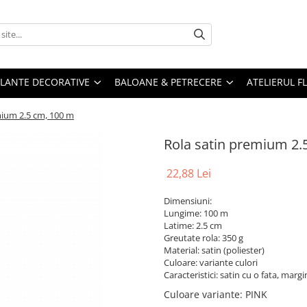
PLANTE DECORATIVE
BALOANE & PETRECERE
ATELIERUL F
mium 2.5 cm, 100 m
Rola satin premium 2.
22,88 Lei
Dimensiuni:
Lungime: 100 m
Latime: 2.5 cm
Greutate rola: 350 g
Material: satin (poliester)
Culoare: variante culori
Caracteristici: satin cu o fata, marg
Culoare variante
: PINK