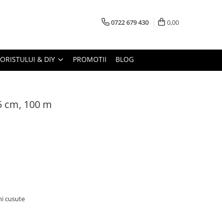
0722 679 430
0,00
LORISTULUI & DIY
PROMOTII
BLOG
5 cm, 100 m
ini cusute