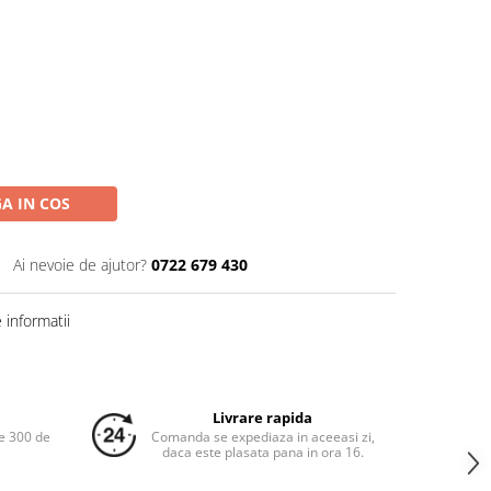
A IN COS
Ai nevoie de ajutor?
0722 679 430
informatii
Livrare rapida
e 300 de
Comanda se expediaza in aceeasi zi,
daca este plasata pana in ora 16.