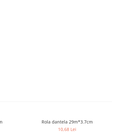
cm
Rola dantela 29m*3.7cm
Am
10,68 Lei