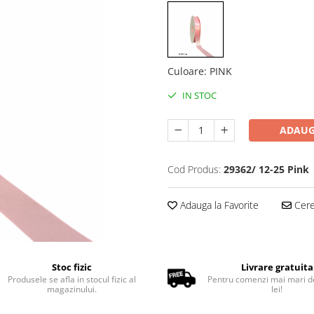
Culoare
:
PINK
IN STOC
ADAUG
Cod Produs:
29362/ 12-25 Pink
Adauga la Favorite
Cere 
Stoc fizic
Livrare gratuita
Produsele se afla in stocul fizic al
Pentru comenzi mai mari d
magazinului.
lei!