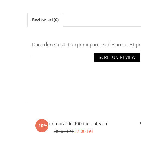
Cala
Petrecere fetite
Iasomie
Petrecere Baieti
Margarete
Review-uri
(0)
Petrecere Adulti
Narcise
Wisteria
Capete flori
Daca doresti sa iti exprimi parerea despre acest 
Cap minirosa
SCRIE UN REVIEW
Cap orhidee phalaenopsis
Crengi decorative
Ghirlande
Copaci si Plante
Flori artificiale la ghiveci
Verdeata decorativa
Clipsuri cocarde 100 buc - 4.5 cm
P
-10%
30,00 Lei
27,00 Lei