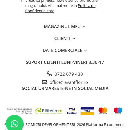
Vreau sa primesc newsletter cu promotiile
magazinului. Afla mai multe in
Politica de
Confidentialitate
MAGAZINUL MEU
CLIENTI
DATE COMERCIALE
SUPORT CLIENTI
LUNI-VINERI 8.30-17
0722 679 430
office@avantflor.ro
SOCIAL
URMARESTE-NE IN SOCIAL MEDIA
©Copyright SC MICRI DEVELOPMENT SRL 2026
Platforma E-commerce
by Gomag