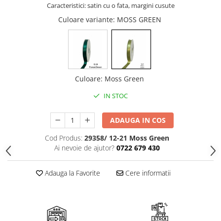
Cala
Petrecere fetite
Caracteristici: satin cu o fata, margini cusute
Iasomie
Petrecere Baieti
Culoare variante
: MOSS GREEN
Margarete
Petrecere Adulti
Narcise
Wisteria
Capete flori
Culoare
:
Moss Green
Cap minirosa
Cap orhidee phalaenopsis
IN STOC
Crengi decorative
ADAUGA IN COS
Ghirlande
Copaci si Plante
Cod Produs:
29358/ 12-21 Moss Green
Ai nevoie de ajutor?
0722 679 430
Flori artificiale la ghiveci
Verdeata decorativa
Adauga la Favorite
Cere informatii