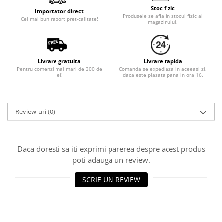
Stoc fizic
Importator direct
Produsele se afla in stocul fizic al
Cel mai bun raport pret-calitate!
magazinului.
Livrare gratuita
Livrare rapida
Pentru comenzi mai mari de 300 de
Comanda se expediaza in aceeasi zi,
lei!
daca este plasata pana in ora 16.
Review-uri
(0)
Daca doresti sa iti exprimi parerea despre acest produs
poti adauga un review.
SCRIE UN REVIEW