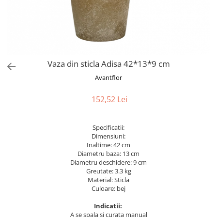
Bumbac
Kit-uri Baloane
Vaze din sticla
Cala
Rafii, clipsuri,pompe
Vase
Scabiosa
Accesorii petrecere
Vase din ceramica
Tropicale
Cake toppers
Mobilier urban
Buchete artificiale
Decoratiuni baloane
Vaza din sticla Adisa 42*13*9 cm
Scaune
Bujor
Ochelari party
Avantflor
Crizantema
Bannere
Floarea soarelui
Lumanari aniversare
152,52 Lei
Hortensia
Ghirlande
Lavanda
Lumanari si accesorii tort
Specificatii:
Minirosa
Panou decorativ
Dimensiuni:
Ranunculus
Pompoane
Inaltime: 42 cm
Diametru baza: 13 cm
Trandafir
Rozete
Diametru deschidere: 9 cm
Mix de flori
Paturica Decor
Greutate: 3.3 kg
Eucalipt
Material: Sticla
Cake topper
Culoare: bej
Flori de camp
Tun Confetti
Bumbac
Indicatii:
Petrecere Tematica
A se spala si curata manual