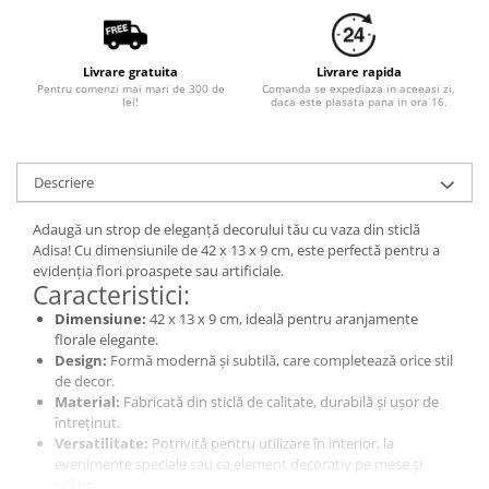
Livrare gratuita
Livrare rapida
Pentru comenzi mai mari de 300 de
Comanda se expediaza in aceeasi zi,
lei!
daca este plasata pana in ora 16.
Descriere
Adaugă un strop de eleganță decorului tău cu vaza din sticlă
Adisa! Cu dimensiunile de 42 x 13 x 9 cm, este perfectă pentru a
evidenția flori proaspete sau artificiale.
Caracteristici:
Dimensiune:
42 x 13 x 9 cm, ideală pentru aranjamente
florale elegante.
Design:
Formă modernă și subtilă, care completează orice stil
de decor.
Material:
Fabricată din sticlă de calitate, durabilă și ușor de
întreținut.
Versatilitate:
Potrivită pentru utilizare în interior, la
evenimente speciale sau ca element decorativ pe mese și
rafturi.