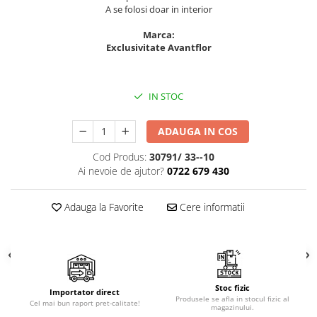
Cala
Petrecere fetite
A se folosi doar in interior
Iasomie
Petrecere Baieti
Marca:
Margarete
Petrecere Adulti
Exclusivitate Avantflor
Narcise
Wisteria
Capete flori
IN STOC
Cap minirosa
ADAUGA IN COS
Cap orhidee phalaenopsis
Crengi decorative
Cod Produs:
30791/ 33--10
Ai nevoie de ajutor?
0722 679 430
Ghirlande
Copaci si Plante
Adauga la Favorite
Cere informatii
Flori artificiale la ghiveci
Verdeata decorativa
Stoc fizic
Importator direct
Produsele se afla in stocul fizic al
Cel mai bun raport pret-calitate!
magazinului.