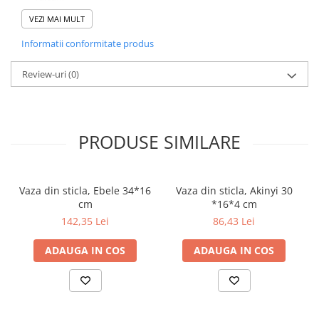
Alege vaza din sticlă Adisa pentru a aduce un strop de stil și
VEZI MAI MULT
rafinament în casa ta!
Informatii conformitate produs
Review-uri
(0)
PRODUSE SIMILARE
Vaza din sticla, Ebele 34*16
Vaza din sticla, Akinyi 30
cm
*16*4 cm
142,35 Lei
86,43 Lei
ADAUGA IN COS
ADAUGA IN COS