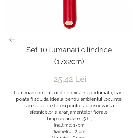
Vaze & Vase
Tanacetum
Contragreutati
Pene
Vaze din sticla
Anthurium
Baloane Bobo
Vase
Bumbac
Kit-uri Baloane
Vase din ceramica
Cala
Rafii, clipsuri,pompe
Mobilier urban
Accesorii petrecere
Scabiosa
Set 10 lumanari cilindrice
Scaune
Tropicale
Cake toppers
Buchete artificiale
Decoratiuni baloane
(17x2cm)
Bujor
Ochelari party
Crizantema
Bannere
25,42 Lei
Floarea soarelui
Lumanari aniversare
Lumanare ornamentala conica, neparfumata, care
Hortensia
Ghirlande
poate fi solutia ideala pentru ambientul locuintei
sau se poate folosi pentru accesorizarea
Lavanda
Lumanari si accesorii tort
sfesnicelor si aranjamentelor florale.
Minirosa
Panou decorativ
Timp de ardere : 5 h ;
Ranunculus
Pompoane
Inaltime: 17cm;
Diametrul: 2 cm.
Trandafir
Rozete