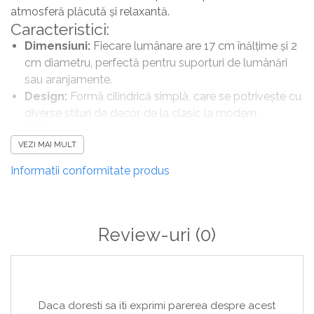
atmosferă plăcută și relaxantă.
Caracteristici:
Dimensiuni:
Fiecare lumânare are 17 cm înălțime și 2
cm diametru, perfectă pentru suporturi de lumânări
sau aranjamente.
Design:
Formă cilindrică simplă, care se potrivește cu
diverse stiluri de decor, de la clasic la modern.
Utilizare:
Ideală pentru ocazii speciale, cine
VEZI MAI MULT
romantice, evenimente sau pentru a adăuga o notă
de relaxare în spațiul tău.
Informatii conformitate produs
Versatilitate:
Poate fi utilizată singură sau în
combinație cu alte lumânări pentru un efect
spectaculos.
Alege acest set de lumânări cilindrice pentru a
Review-uri
(0)
transforma atmosfera din orice încăpere!
Daca doresti sa iti exprimi parerea despre acest