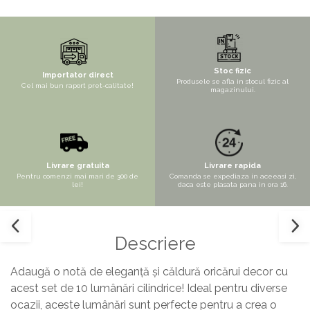
Copaci si Plante
Flori artificiale la ghiveci
Verdeata decorativa
Stoc fizic
Importator direct
Produsele se afla in stocul fizic al
Cel mai bun raport pret-calitate!
magazinului.
Livrare gratuita
Livrare rapida
Pentru comenzi mai mari de 300 de
Comanda se expediaza in aceeasi zi,
lei!
daca este plasata pana in ora 16.
Descriere
Adaugă o notă de eleganță și căldură oricărui decor cu
acest set de 10 lumânări cilindrice! Ideal pentru diverse
ocazii, aceste lumânări sunt perfecte pentru a crea o