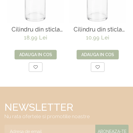
Cilindru din sticla
Cilindru din sticla
12*35cm
12*25cm
18,99 Lei
10,99 Lei
ADAUGA IN COS
ADAUGA IN COS
NEWSLETTER
Nu rata ofertele si promotiile noastre