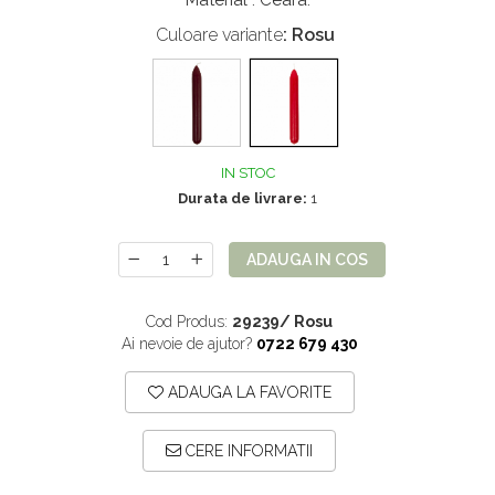
Material : Ceara.
Mix de flori
Paturica Decor
Culoare variante
: Rosu
Eucalipt
Cake topper
Flori de camp
Tun Confetti
Petrecere Tematica
Bumbac
Cala
Petrecere fetite
IN STOC
Iasomie
Petrecere Baieti
Durata de livrare:
1
Margarete
Petrecere Adulti
ADAUGA IN COS
Narcise
Wisteria
Cod Produs:
29239/ Rosu
Capete flori
Ai nevoie de ajutor?
0722 679 430
Cap minirosa
ADAUGA LA FAVORITE
Cap orhidee phalaenopsis
Crengi decorative
CERE INFORMATII
Ghirlande