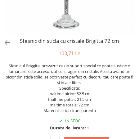
Bumbac
Kit-uri Baloane
Vaze din sticla
Cala
Rafii, clipsuri,pompe
Vase
Scabiosa
Accesorii petrecere
Vase din ceramica
Tropicale
Cake toppers
Mobilier urban
Buchete artificiale
Decoratiuni baloane
Sfesnic din sticla cu cristale Brigitta 72 cm
Scaune
Bujor
Ochelari party
Crizantema
Bannere
103,71 Lei
Floarea soarelui
Lumanari aniversare
Sfesnicul Briggita, prevazut cu un suport special ce poate sustine o
Hortensia
Ghirlande
lumanare, este accesorizat cu siraguri din cristale. Acesta avand un
Lavanda
Lumanari si accesorii tort
picior din sticla solid, se potriveste perfect cu decorul tau care poate fi
si in aer liber.
Minirosa
Panou decorativ
Specificatii:
Ranunculus
Pompoane
Inaltime picior: 52.5 cm
Trandafir
Inaltime pahar: 21.5 cm
Rozete
Inaltime totala: 72 cm
Mix de flori
Paturica Decor
Material : sticla transparenta
Eucalipt
Cake topper
IN STOC
Flori de camp
Tun Confetti
Durata de livrare:
1
Bumbac
Petrecere Tematica