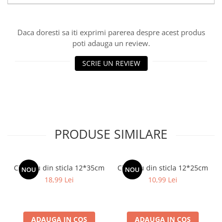
Daca doresti sa iti exprimi parerea despre acest produs
poti adauga un review.
SCRIE UN REVIEW
PRODUSE SIMILARE
Cilindru din sticla 12*35cm
Cilindru din sticla 12*25cm
NOU
NOU
18,99 Lei
10,99 Lei
ADAUGA IN COS
ADAUGA IN COS