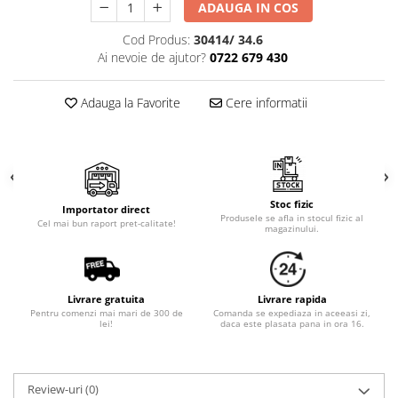
Cala
ADAUGA IN COS
Petrecere fetite
Iasomie
Petrecere Baieti
Cod Produs:
30414/ 34.6
Margarete
Petrecere Adulti
Ai nevoie de ajutor?
0722 679 430
Narcise
Wisteria
Adauga la Favorite
Cere informatii
Capete flori
Cap minirosa
Cap orhidee phalaenopsis
Crengi decorative
Stoc fizic
Importator direct
Ghirlande
Produsele se afla in stocul fizic al
Cel mai bun raport pret-calitate!
magazinului.
Copaci si Plante
Flori artificiale la ghiveci
Verdeata decorativa
Livrare gratuita
Livrare rapida
Pentru comenzi mai mari de 300 de
Comanda se expediaza in aceeasi zi,
lei!
daca este plasata pana in ora 16.
Review-uri
(0)