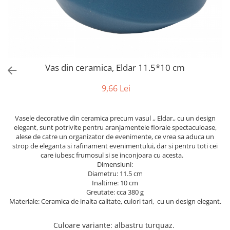
Bumbac
Kit-uri Baloane
Vaze din sticla
Cala
Rafii, clipsuri,pompe
Vase
Scabiosa
Accesorii petrecere
Vase din ceramica
Tropicale
Cake toppers
Mobilier urban
Buchete artificiale
Decoratiuni baloane
Vas din ceramica, Eldar 11.5*10 cm
Scaune
Bujor
Ochelari party
Crizantema
Bannere
9,66 Lei
Floarea soarelui
Lumanari aniversare
Hortensia
Ghirlande
Vasele decorative din ceramica precum vasul ,, Eldar,, cu un design
Lavanda
Lumanari si accesorii tort
elegant, sunt potrivite pentru aranjamentele florale spectaculoase,
alese de catre un organizator de evenimente, ce vrea sa aduca un
Minirosa
Panou decorativ
strop de eleganta si rafinament evenimentului, dar si pentru toti cei
Ranunculus
Pompoane
care iubesc frumosul si se inconjoara cu acesta.
Trandafir
Dimensiuni:
Rozete
Diametru: 11.5 cm
Mix de flori
Paturica Decor
Inaltime: 10 cm
Eucalipt
Greutate: cca 380 g
Cake topper
Materiale: Ceramica de inalta calitate, culori tari, cu un design elegant.
Flori de camp
Tun Confetti
Bumbac
Petrecere Tematica
Culoare variante
: albastru turquaz.