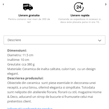
Livrare gratuita
Livrare rapida
Pentru comenzi mai mari de 300 de
Comanda se expediaza in aceeasi zi,
lei!
daca este plasata pana in ora 16.
Descriere
Dimensiuni:
Diametru: 11.5 cm
Inaltime: 10 cm
Greutate: cca 380 g
Materiale: Ceramica de inalta calitate, culori tari, cu un design
elegant.
Descrierea produsului:
Obiectele din ceramica sunt piese esentiale in decorarea unei
receptii, a unui birou, oferind eleganta si simpiltate. Totodata
sunt nelipsite din atelierele florare, florarii cu stil, magazine Home
& Deco, aducand un strop de bucurie si frumusete celui mai
pretentios client.
Informatii conformitate produs