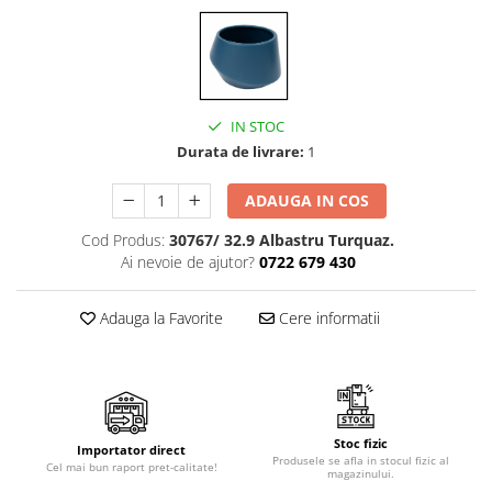
Cala
Petrecere fetite
Iasomie
Petrecere Baieti
Margarete
Petrecere Adulti
Narcise
Wisteria
IN STOC
Capete flori
Durata de livrare:
1
Cap minirosa
ADAUGA IN COS
Cap orhidee phalaenopsis
Crengi decorative
Cod Produs:
30767/ 32.9 Albastru Turquaz.
Ai nevoie de ajutor?
0722 679 430
Ghirlande
Copaci si Plante
Adauga la Favorite
Cere informatii
Flori artificiale la ghiveci
Verdeata decorativa
Stoc fizic
Importator direct
Produsele se afla in stocul fizic al
Cel mai bun raport pret-calitate!
magazinului.