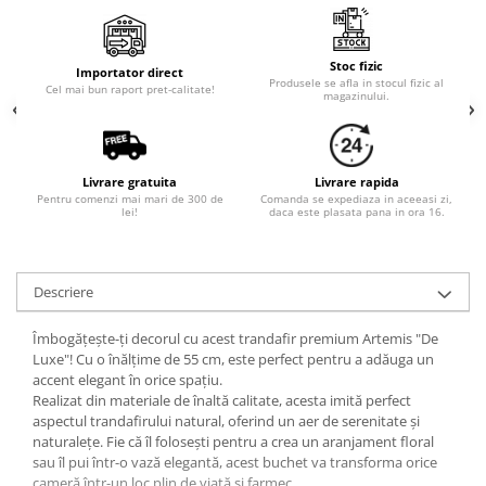
Stoc fizic
Importator direct
Produsele se afla in stocul fizic al
Cel mai bun raport pret-calitate!
magazinului.
Livrare gratuita
Livrare rapida
Pentru comenzi mai mari de 300 de
Comanda se expediaza in aceeasi zi,
lei!
daca este plasata pana in ora 16.
Descriere
Îmbogățește-ți decorul cu acest trandafir premium Artemis "De
Luxe"! Cu o înălțime de 55 cm, este perfect pentru a adăuga un
accent elegant în orice spațiu.
Realizat din materiale de înaltă calitate, acesta imită perfect
aspectul trandafirului natural, oferind un aer de serenitate și
naturalețe. Fie că îl folosești pentru a crea un aranjament floral
sau îl pui într-o vază elegantă, acest buchet va transforma orice
cameră într-un loc plin de viață și farmec.