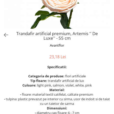
Bumbac
Kit-uri Baloane
Vaze din sticla
Cala
Rafii, clipsuri,pompe
Vase
Scabiosa
Accesorii petrecere
Vase din ceramica
Tropicale
Cake toppers
Mobilier urban
Buchete artificiale
Decoratiuni baloane
Trandafir artificial premium, Artemis '' De
Scaune
Bujor
Ochelari party
Luxe'' - 55 cm
Crizantema
Bannere
Avantflor
Floarea soarelui
Lumanari aniversare
Hortensia
Ghirlande
23,18 Lei
Lavanda
Lumanari si accesorii tort
Specificatii:
Minirosa
Panou decorativ
Ranunculus
Pompoane
Categoria de produse:
flori artificiale
Tip floare:
trandafir artificial de lux
Trandafir
Rozete
Culoare:
light pink, salmon, violet, white, pink
Mix de flori
Paturica Decor
Material:
Eucalipt
-
floare: material textil catifelat, calitate premium
Cake topper
-
tulpina: plastic prevazut pe interior cu sirma, usor de indoit si de taiat
Flori de camp
Tun Confetti
cu un taietor de sarma
Bumbac
Dimensiuni:
Petrecere Tematica
-
diametru cap floare: 6 - 7 cm