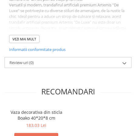
Versatil și modern, trandafirul artificiali premium Artemis "De
Luxe" se potrivește cu diverse stiluri de amenajare, de la rustic la
chic. Ideal pentru a aduce un strop de culoare și relaxare, acest
trandafir artificial premium Artemis "De Luxe" nu este doar un
simplu accesoriu decorativ, ci un element esențial care va adăuga
o notă de frumusețe în fiecare colțișor al casei tale!
Alege trandafirul artificial premium Artemis ''De Luxe'' pentru a
VEZI MAI MULT
aduce un strop de rafinament și frumusețe în casa ta!
Informatii conformitate produs
Review-uri
(0)
RECOMANDARI
Vaza decorativa din sticla
Boako 40*20*8 cm
183,03 Lei