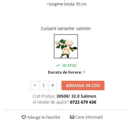
Cala
Petrecere fetite
-
lungime totala: 55 cm
Iasomie
Petrecere Baieti
Margarete
Petrecere Adulti
Narcise
Culoare variante
: salmon
Wisteria
Capete flori
Cap minirosa
Cap orhidee phalaenopsis
Crengi decorative
IN STOC
Durata de livrare:
1
Ghirlande
Copaci si Plante
ADAUGA IN COS
Flori artificiale la ghiveci
Cod Produs:
30508/ 32.8 Salmon
Verdeata decorativa
Ai nevoie de ajutor?
0722 679 430
Adauga la Favorite
Cere informatii