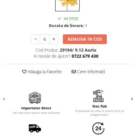
Cala
Petrecere fetite
Iasomie
Petrecere Baieti
Margarete
IN STOC
Petrecere Adulti
Narcise
Durata de livrare:
1
Wisteria
ADAUGA IN COS
Capete flori
Cap minirosa
Cod Produs:
29194/ 9.12 Auriu
Ai nevoie de ajutor?
0722 679 430
Cap orhidee phalaenopsis
Crengi decorative
Adauga la Favorite
Cere informatii
Ghirlande
Copaci si Plante
Flori artificiale la ghiveci
Verdeata decorativa
Stoc fizic
Importator direct
Produsele se afla in stocul fizic al
Cel mai bun raport pret-calitate!
magazinului.