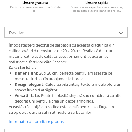
Livrare gratuita
Livrare rapida
Pentru comenzi mai mari de 300 de
Comanda se expediaza in aceeasi zi,
lei!
daca este plasata pana in ora 16.
Descriere
Îmbogățește-ți decorul de sărbători cu această crăciuniță din
catifea, având dimensiunile de 20 x 20 cm. Realizată dintr-un
material catifelat de calitate, acest ornament aduce un aer
sofisticat și festiv oricărei încăperi.
Caracteristici:
Dimensiuni:
20 x 20 cm, perfectă pentru a fi așezată pe
mese, rafturi sau în aranjamente florale.
Design elegant:
Culoarea vibrantă și textura moale oferă un
aspect luxos și atrăgător.
Versatilitate:
Poate fi folosită singură sau combinată cu alte
decorațiuni pentru a crea un decor armonios.
Această crăciuniță din catifea este ideală pentru a adăuga un
strop de căldură și stil în atmosfera sărbătorilor!
Informatii conformitate produs