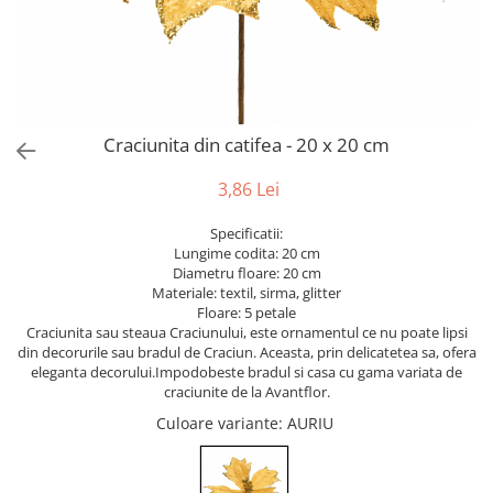
Bumbac
Kit-uri Baloane
Vaze din sticla
Cala
Rafii, clipsuri,pompe
Vase
Scabiosa
Accesorii petrecere
Vase din ceramica
Tropicale
Cake toppers
Mobilier urban
Buchete artificiale
Decoratiuni baloane
Craciunita din catifea - 20 x 20 cm
Scaune
Bujor
Ochelari party
Crizantema
Bannere
3,86 Lei
Floarea soarelui
Lumanari aniversare
Specificatii:
Hortensia
Ghirlande
Lungime codita: 20 cm
Lavanda
Lumanari si accesorii tort
Diametru floare: 20 cm
Materiale: textil, sirma, glitter
Minirosa
Panou decorativ
Floare: 5 petale
Ranunculus
Pompoane
Craciunita sau steaua Craciunului, este ornamentul ce nu poate lipsi
Trandafir
din decorurile sau bradul de Craciun. Aceasta, prin delicatetea sa, ofera
Rozete
eleganta decorului.Impodobeste bradul si casa cu gama variata de
Mix de flori
Paturica Decor
craciunite de la Avantflor.
Eucalipt
Cake topper
Culoare variante
: AURIU
Flori de camp
Tun Confetti
Bumbac
Petrecere Tematica