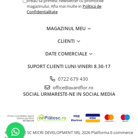
Vreau sa primesc newsletter cu promotiile
magazinului. Afla mai multe in
Politica de
Confidentialitate
MAGAZINUL MEU
CLIENTI
DATE COMERCIALE
SUPORT CLIENTI
LUNI-VINERI 8.30-17
0722 679 430
office@avantflor.ro
SOCIAL
URMARESTE-NE IN SOCIAL MEDIA
©Copyright SC MICRI DEVELOPMENT SRL 2026
Platforma E-commerce
by Gomag