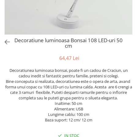
Bumbac
Kit-uri Baloane
Vaze din sticla
Cala
Rafii, clipsuri,pompe
Vase
Scabiosa
Accesorii petrecere
Vase din ceramica
Tropicale
Cake toppers
Mobilier urban
Buchete artificiale
Decoratiuni baloane
Decoratiune luminoasa Bonsai 108 LED-uri 50
Scaune
Bujor
Ochelari party
cm
Crizantema
Bannere
64,47 Lei
Floarea soarelui
Lumanari aniversare
Hortensia
Ghirlande
Decoratiunea luminoasa bonsai, poate fi un cadou de Craciun, un
Lavanda
Lumanari si accesorii tort
cadou inedit si fantastic pentru familie, preteni si colegi.
Bine conceputa si realizata, decoratiunea este o opera de arta, avand
Minirosa
Panou decorativ
forma unui copac cu 108 LED-uri cu lumina calda. Acesta are 6 crengi a
Ranunculus
Pompoane
cate 3 ramuri flexibile. Puteti desparti ramurile pentru o inflorire
Trandafir
completa sau le puteti grupa pentru o silueta eleganta.
Rozete
Inaltime: 50 cm
Mix de flori
Paturica Decor
Alimentare: USB
Eucalipt
Lungime cablu: 100 cm
Cake topper
Baza suport: 12 cm/ 12 cm
Flori de camp
Tun Confetti
Bumbac
Petrecere Tematica
IN STOC