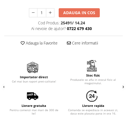
Cala
Petrecere fetite
Iasomie
Petrecere Baieti
ADAUGA IN COS
Margarete
Petrecere Adulti
Narcise
Cod Produs:
25491/ 14.24
Ai nevoie de ajutor?
0722 679 430
Wisteria
Capete flori
Adauga la Favorite
Cere informatii
Cap minirosa
Cap orhidee phalaenopsis
Crengi decorative
Ghirlande
Stoc fizic
Importator direct
Copaci si Plante
Produsele se afla in stocul fizic al
Cel mai bun raport pret-calitate!
magazinului.
Flori artificiale la ghiveci
Verdeata decorativa
Livrare gratuita
Livrare rapida
Pentru comenzi mai mari de 300 de
Comanda se expediaza in aceeasi zi,
lei!
daca este plasata pana in ora 16.