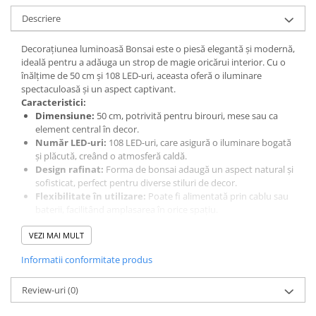
Descriere
Decorațiunea luminoasă Bonsai este o piesă elegantă și modernă,
ideală pentru a adăuga un strop de magie oricărui interior. Cu o
înălțime de 50 cm și 108 LED-uri, aceasta oferă o iluminare
spectaculoasă și un aspect captivant.
Caracteristici:
Dimensiune:
50 cm, potrivită pentru birouri, mese sau ca
element central în decor.
Număr LED-uri:
108 LED-uri, care asigură o iluminare bogată
și plăcută, creând o atmosferă caldă.
Design rafinat:
Forma de bonsai adaugă un aspect natural și
sofisticat, perfect pentru diverse stiluri de decor.
Flexibilitate în utilizare:
Poate fi alimentată prin cablu sau
baterii, facilitând amplasarea în orice spațiu.
Versatilitate:
Ideală pentru sărbători, petreceri, dar și pentru
VEZI MAI MULT
decorarea zilnică a casei.
Transformă-ți spațiul cu această decorațiune luminoasă Bonsai și
Informatii conformitate produs
bucură-te de o atmosferă plină de căldură și eleganță!
Review-uri
(0)