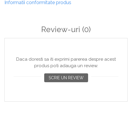
Informatii conformitate produs
Utilizare Versatilă
: Perfect pentru a fi plasat pe
mese, feronerie sau ca element decorativ pe
fereastră.
Felinarul decorativ de Crăciun cu lumânare este alegerea
Review-uri
(0)
ideală pentru a adăuga o atmosferă de poveste și
confort sărbătorilor tale!
Daca doresti sa iti exprimi parerea despre acest
produs poti adauga un review.
SCRIE UN REVIEW