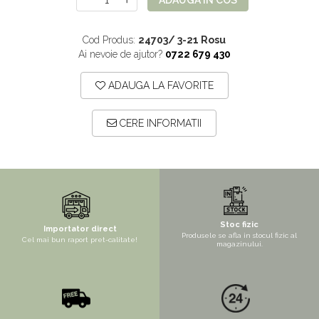
ADAUGA IN COS
Copaci si Plante
Flori artificiale la ghiveci
Cod Produs:
24703/ 3-21 Rosu
Verdeata decorativa
Ai nevoie de ajutor?
0722 679 430
ADAUGA LA FAVORITE
CERE INFORMATII
Stoc fizic
Importator direct
Produsele se afla in stocul fizic al
Cel mai bun raport pret-calitate!
magazinului.