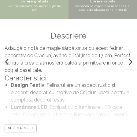
Livrare gratuita
Livrare rapida
Pentru comenzi mai mari de 300 de
Comanda se expediaza in aceeasi zi,
lei!
daca este plasata pana in ora 16.
Descriere
Adaugă o notă de magie sărbătorilor cu acest felinar
decorativ de Crăciun, având o înălțime de 17 cm. Perfect
pentru a crea o atmosferă caldă și primitoare în orice
colț al casei tale.
Caracteristici:
Design Festiv
: Felinarul are un aspect rustic și
elegant, decorat cu motive de Crăciun, ideal pentru a
completa decorul festiv.
Lumânare LED
: Echipat cu o lumânare LED care
imită flacăra reală, oferind o iluminare caldă și sigură.
Material de Calitate
: Fabricat din materiale
VEZI MAI MULT
rezistente, potrivit atât pentru utilizare în interior, cât și
în exterior.