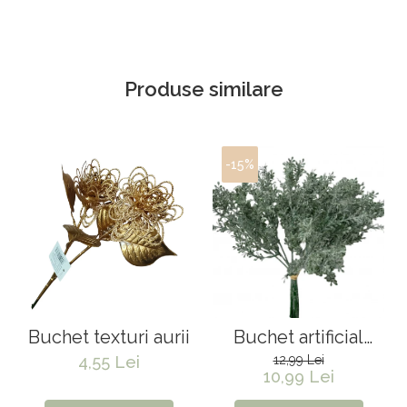
Produse similare
-15%
Buchet texturi aurii
Buchet artificial
premium Senecio
4,55 Lei
12,99 Lei
10,99 Lei