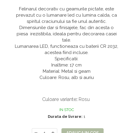
Mix de flori
Paturica Decor
Felinarul decorativ cu geamurile pictate, este
Eucalipt
Cake topper
prevazut cu o lumanare led cu lumina calda, ca
spiritul craciunului sa fie unul autentic.
Flori de camp
Tun Confetti
Dimensiunile dar si finisajele, fac din acesta o
Petrecere Tematica
Bumbac
piesa irezistibila, ideala pentru decorarea casei
tale.
Cala
Petrecere fetite
Lumanarea LED, functioneaza cu baterii CR 2032,
Iasomie
Petrecere Baieti
acestea fiind incluse.
Specificatii:
Margarete
Petrecere Adulti
Inaltime: 17 cm
Narcise
Material: Metal si geam
Culoare: Rosu, alb si auriu
Wisteria
Capete flori
Cap minirosa
Culoare variante
:
Rosu
Cap orhidee phalaenopsis
IN STOC
Crengi decorative
Durata de livrare:
1
Ghirlande