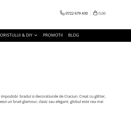
0722 679 430
0,00
LORISTULUI & DIY
PROMOTII
BLOG
 impodobi bradul si decoratiunile de Craciun. Creat cu glitter,
creezi un brad glamour, clasic sau elegant, globul este cea mai