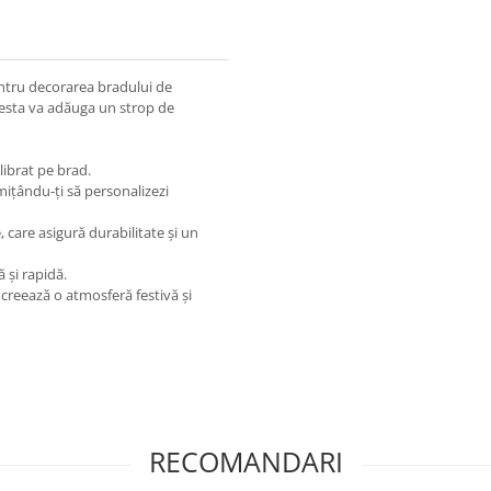
ntru decorarea bradului de
cesta va adăuga un strop de
librat pe brad.
ermițându-ți să personalizezi
 care asigură durabilitate și un
 și rapidă.
creează o atmosferă festivă și
RECOMANDARI