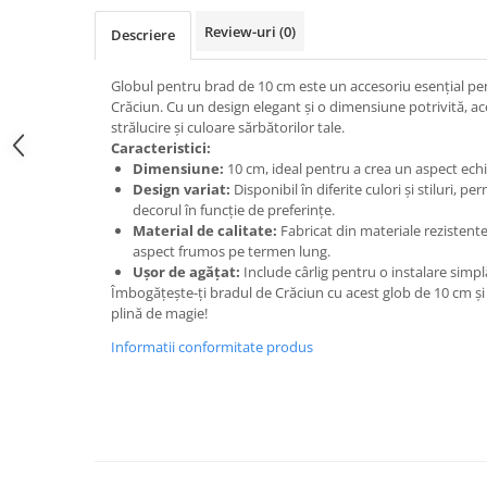
Cala
Petrecere fetite
Iasomie
Review-uri
(0)
Descriere
Petrecere Baieti
Margarete
Petrecere Adulti
Narcise
Globul pentru brad de 10 cm este un accesoriu esențial pe
Crăciun. Cu un design elegant și o dimensiune potrivită, a
Wisteria
strălucire și culoare sărbătorilor tale.
Capete flori
Caracteristici:
Dimensiune:
10 cm, ideal pentru a crea un aspect echi
Cap minirosa
Design variat:
Disponibil în diferite culori și stiluri, p
Cap orhidee phalaenopsis
decorul în funcție de preferințe.
Material de calitate:
Fabricat din materiale rezistente,
Crengi decorative
aspect frumos pe termen lung.
Ghirlande
Ușor de agățat:
Include cârlig pentru o instalare simplă
Îmbogățește-ți bradul de Crăciun cu acest glob de 10 cm și 
Copaci si Plante
plină de magie!
Flori artificiale la ghiveci
Informatii conformitate produs
Verdeata decorativa