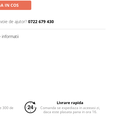
A IN COS
evoie de ajutor?
0722 679 430
informatii
Livrare rapida
e 300 de
Comanda se expediaza in aceeasi zi,
daca este plasata pana in ora 16.