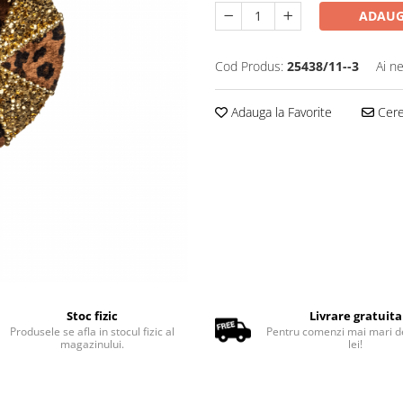
ADAUG
Cod Produs:
25438/11--3
Ai n
Adauga la Favorite
Cere 
Stoc fizic
Livrare gratuita
Produsele se afla in stocul fizic al
Pentru comenzi mai mari d
magazinului.
lei!