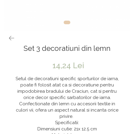
Vaze & Vase
Tanacetum
Contragreutati
Pene
Vaze din sticla
Anthurium
Baloane Bobo
Vase
Bumbac
Kit-uri Baloane
Vase din ceramica
Cala
Rafii, clipsuri,pompe
Mobilier urban
Accesorii petrecere
Scabiosa
Set 3 decoratiuni din lemn
Scaune
Tropicale
Cake toppers
Buchete artificiale
Decoratiuni baloane
14,24 Lei
Bujor
Ochelari party
Crizantema
Bannere
Setul de decoratiuni specific sporturilor de iarna,
Floarea soarelui
Lumanari aniversare
poate fi folosit atat ca si decoratiune pentru
impodobirea bradului de Craciun, cat si pentru
Hortensia
Ghirlande
orice decor specific sarbatorilor de iarna.
Lavanda
Lumanari si accesorii tort
Confectionate din lemn cu accesorii textile in
culori vii, ofera un aspect natural si incanta orice
Minirosa
Panou decorativ
privire.
Ranunculus
Pompoane
Specificatii:
Dimensiuni cutie: 21x 12.5 cm
Trandafir
Rozete