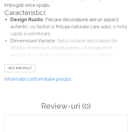
îmbogăți orice spațiu.
Caracteristici:
Design Rustic
: Fiecare decorațiune are un aspect
autentic, cu texturi și finisaje naturale care aduc o notă
caldă și primitoare.
Dimensiuni Variate
: Setul include decorațiuni de
diferite dimensiuni, ideale pentru a fi integrate în
aranjamente diverse pe mese, rafturi sau birouri.
Materiale Durabile
: Fabricate din lemn de calitate,
VEZI MAI MULT
aceste decorațiuni sunt rezistente și prietenoase cu
mediul, asigurându-și frumusețea în timp.
Informatii conformitate produs
Versatilitate
: Pot fi utilizate pentru sărbători,
petreceri sau pur și simplu pentru a adăuga un accent
rustic decorului zilnic.
Setul de 3 decorațiuni din lemn este alegerea ideală
Review-uri
(0)
pentru a adăuga stil și autenticitate în orice încăpere!