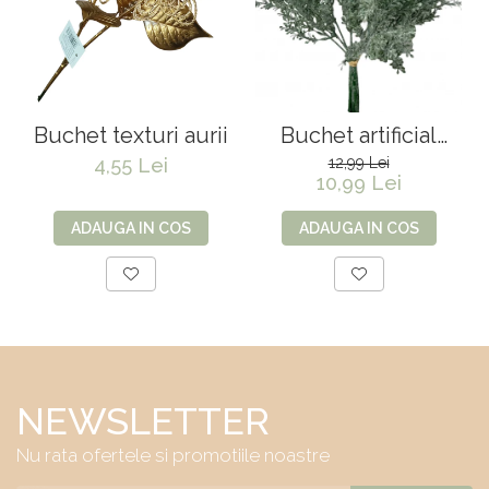
Buchet texturi aurii
Buchet artificial
premium Senecio
4,55 Lei
12,99 Lei
10,99 Lei
ADAUGA IN COS
ADAUGA IN COS
NEWSLETTER
Nu rata ofertele si promotiile noastre