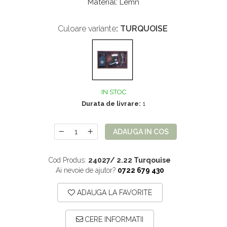
Material: Lemn
Mix de flori
Paturica Decor
Eucalipt
Cake topper
Culoare variante
: TURQUOISE
Flori de camp
Tun Confetti
Petrecere Tematica
Bumbac
Cala
Petrecere fetite
Iasomie
Petrecere Baieti
IN STOC
Margarete
Petrecere Adulti
Durata de livrare:
1
Narcise
ADAUGA IN COS
Wisteria
Capete flori
Cod Produs:
24027/ 2.22 Turqouise
Cap minirosa
Ai nevoie de ajutor?
0722 679 430
Cap orhidee phalaenopsis
ADAUGA LA FAVORITE
Crengi decorative
Ghirlande
CERE INFORMATII