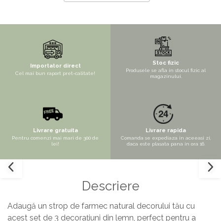
Copaci si Plante
Flori artificiale la ghiveci
Verdeata decorativa
Stoc fizic
Importator direct
Produsele se afla in stocul fizic al
Cel mai bun raport pret-calitate!
magazinului.
Livrare gratuita
Livrare rapida
Pentru comenzi mai mari de 300 de
Comanda se expediaza in aceeasi zi,
lei!
daca este plasata pana in ora 16.
Descriere
Adaugă un strop de farmec natural decorului tău cu
acest set de 3 decorațiuni din lemn, perfect pentru a