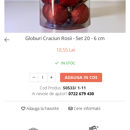
Bumbac
Kit-uri Baloane
Vaze din sticla
Cala
Rafii, clipsuri,pompe
Vase
Scabiosa
Accesorii petrecere
Vase din ceramica
Tropicale
Cake toppers
Mobilier urban
Buchete artificiale
Decoratiuni baloane
Globuri Craciun Rosii - Set 20 - 6 cm
Scaune
Bujor
Ochelari party
Crizantema
Bannere
10,55 Lei
Floarea soarelui
Lumanari aniversare
Hortensia
IN STOC
Ghirlande
Lavanda
Lumanari si accesorii tort
ADAUGA IN COS
Minirosa
Panou decorativ
Ranunculus
Pompoane
Cod Produs:
50533/ 1-11
Trandafir
Ai nevoie de ajutor?
0722 679 430
Rozete
Mix de flori
Paturica Decor
Eucalipt
Adauga la Favorite
Cere informatii
Cake topper
Flori de camp
Tun Confetti
Bumbac
Petrecere Tematica