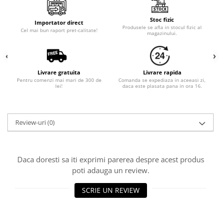
Cala
Petrecere fetite
Iasomie
Petrecere Baieti
Stoc fizic
Importator direct
Margarete
Produsele se afla in stocul fizic al
Petrecere Adulti
Cel mai bun raport pret-calitate!
magazinului.
Narcise
Wisteria
Capete flori
Livrare gratuita
Livrare rapida
Cap minirosa
Pentru comenzi mai mari de 300 de
Comanda se expediaza in aceeasi zi,
lei!
daca este plasata pana in ora 16.
Cap orhidee phalaenopsis
Crengi decorative
Ghirlande
Review-uri
(0)
Copaci si Plante
Flori artificiale la ghiveci
Daca doresti sa iti exprimi parerea despre acest produs
Verdeata decorativa
poti adauga un review.
SCRIE UN REVIEW