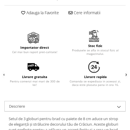
Cala
Petrecere fetite
Iasomie
Petrecere Baieti
Adauga la Favorite
Cere informatii
Margarete
Petrecere Adulti
Narcise
Wisteria
Capete flori
Stoc fizic
Cap minirosa
Importator direct
Produsele se afla in stocul fizic al
Cel mai bun raport pret-calitate!
magazinului.
Cap orhidee phalaenopsis
Crengi decorative
Ghirlande
Livrare gratuita
Livrare rapida
Copaci si Plante
Pentru comenzi mai mari de 300 de
Comanda se expediaza in aceeasi zi,
lei!
daca este plasata pana in ora 16.
Flori artificiale la ghiveci
Verdeata decorativa
Descriere
Setul de 3 globuri pentru brad cu paiete de 8 cm aduce un strop
de eleganță și strălucire decorului tău de Crăciun. Aceste globuri
sunt perfecte pentru a adăuga un accent festiv și a crea un brad