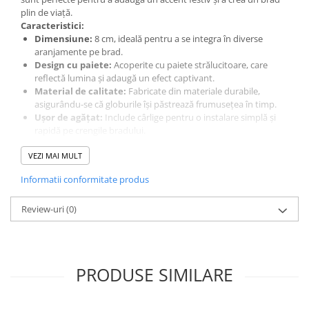
plin de viață.
Caracteristici:
Dimensiune:
8 cm, ideală pentru a se integra în diverse
aranjamente pe brad.
Design cu paiete:
Acoperite cu paiete strălucitoare, care
reflectă lumina și adaugă un efect captivant.
Material de calitate:
Fabricate din materiale durabile,
asigurându-se că globurile își păstrează frumusețea în timp.
Ușor de agățat:
Include cârlige pentru o instalare simplă și
rapidă pe crengile bradului.
Îmbogățește-ți bradul de Crăciun cu acest set de globuri cu paiete
și transformă-ți decorul într-un spectacol de strălucire!
VEZI MAI MULT
Informatii conformitate produs
Review-uri
(0)
PRODUSE SIMILARE