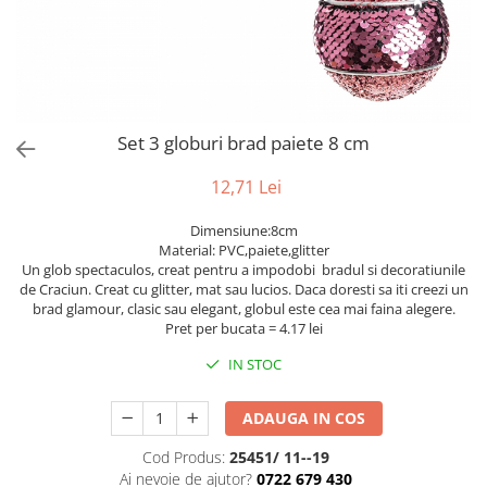
Bumbac
Kit-uri Baloane
Vaze din sticla
Cala
Rafii, clipsuri,pompe
Vase
Scabiosa
Accesorii petrecere
Vase din ceramica
Tropicale
Cake toppers
Mobilier urban
Buchete artificiale
Decoratiuni baloane
Set 3 globuri brad paiete 8 cm
Scaune
Bujor
Ochelari party
Crizantema
Bannere
12,71 Lei
Floarea soarelui
Lumanari aniversare
Dimensiune:8cm
Hortensia
Ghirlande
Material: PVC,paiete,glitter
Lavanda
Lumanari si accesorii tort
Un glob spectaculos, creat pentru a impodobi bradul si decoratiunile
de Craciun. Creat cu glitter, mat sau lucios. Daca doresti sa iti creezi un
Minirosa
Panou decorativ
brad glamour, clasic sau elegant, globul este cea mai faina alegere.
Ranunculus
Pompoane
Pret per bucata = 4.17 lei
Trandafir
Rozete
IN STOC
Mix de flori
Paturica Decor
Eucalipt
Cake topper
ADAUGA IN COS
Flori de camp
Tun Confetti
Cod Produs:
25451/ 11--19
Bumbac
Petrecere Tematica
Ai nevoie de ajutor?
0722 679 430