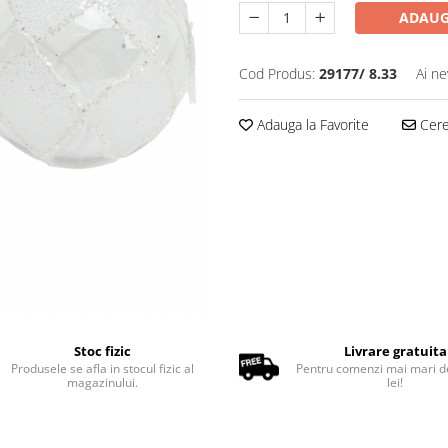
ADAUG
Cod Produs:
29177/ 8.33
Ai ne
Adauga la Favorite
Cere 
Stoc fizic
Livrare gratuita
Produsele se afla in stocul fizic al
Pentru comenzi mai mari d
magazinului.
lei!