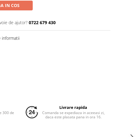
A IN COS
voie de ajutor?
0722 679 430
informatii
Livrare rapida
e 300 de
Comanda se expediaza in aceeasi zi,
daca este plasata pana in ora 16.