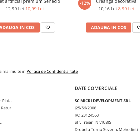
t artificial premium Senecio
Creanga decorativa
-12%
12,99 Lei
10,99 Lei
10,16 Lei
8,99 Lei
ADAUGA IN COS
ADAUGA IN COS
la mai multe in
Politica de Confidentialitate
DATE COMERCIALE
 Plata
SC MICRI DEVELOPMENT SRL
e Retur
J25/56/2008
RO 23124563
L
Str. Traian, Nr.10BIS
Drobeta Turnu Severin, Mehedinti