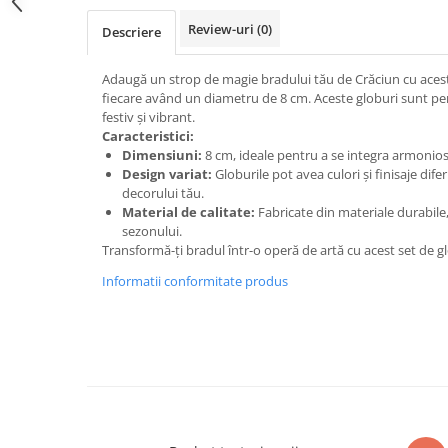
Cala
Petrecere fetite
Iasomie
Review-uri
(0)
Descriere
Petrecere Baieti
Margarete
Petrecere Adulti
Narcise
Adaugă un strop de magie bradului tău de Crăciun cu acest 
fiecare având un diametru de 8 cm. Aceste globuri sunt pe
Wisteria
festiv și vibrant.
Capete flori
Caracteristici:
Dimensiuni:
8 cm, ideale pentru a se integra armonios 
Cap minirosa
Design variat:
Globurile pot avea culori și finisaje dife
Cap orhidee phalaenopsis
decorului tău.
Material de calitate:
Fabricate din materiale durabile
Crengi decorative
sezonului.
Ghirlande
Transformă-ți bradul într-o operă de artă cu acest set de gl
Copaci si Plante
Informatii conformitate produs
Flori artificiale la ghiveci
Verdeata decorativa