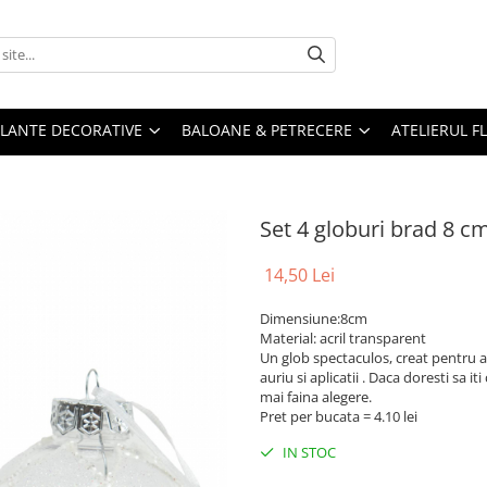
PLANTE DECORATIVE
BALOANE & PETRECERE
ATELIERUL F
Set 4 globuri brad 8 c
14,50 Lei
Dimensiune:8cm
Material: acril transparent
Un glob spectaculos, creat pentru a
auriu si aplicatii . Daca doresti sa i
mai faina alegere.
Pret per bucata = 4.10 lei
IN STOC