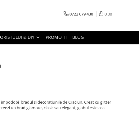
0722 679 430
0,00
LORISTULUI & DIY
PROMOTII
BLOG
m
 impodobi bradul si decoratiunile de Craciun. Creat cu glitter
ti creezi un brad glamour, clasic sau elegant, globul este cea