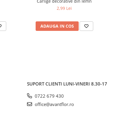
Carlige decorative din lemn
Decorati
2,99 Lei
ADAUGA IN COS
AD
SUPORT CLIENTI
LUNI-VINERI 8.30-17
0722 679 430
office@avantflor.ro