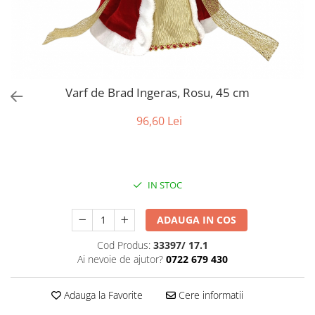
Bumbac
Kit-uri Baloane
Vaze din sticla
Cala
Rafii, clipsuri,pompe
Vase
Scabiosa
Accesorii petrecere
Vase din ceramica
Tropicale
Cake toppers
Mobilier urban
Buchete artificiale
Decoratiuni baloane
Varf de Brad Ingeras, Rosu, 45 cm
Scaune
Bujor
Ochelari party
Crizantema
Bannere
96,60 Lei
Floarea soarelui
Lumanari aniversare
Hortensia
Ghirlande
Lavanda
Lumanari si accesorii tort
IN STOC
Minirosa
Panou decorativ
Ranunculus
Pompoane
ADAUGA IN COS
Trandafir
Rozete
Mix de flori
Cod Produs:
33397/ 17.1
Paturica Decor
Ai nevoie de ajutor?
0722 679 430
Eucalipt
Cake topper
Flori de camp
Tun Confetti
Adauga la Favorite
Cere informatii
Bumbac
Petrecere Tematica