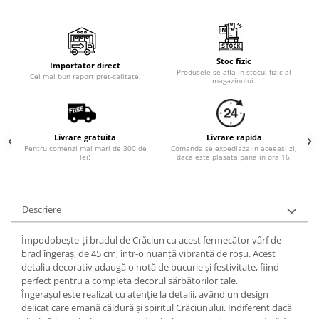
Cala
Petrecere fetite
Iasomie
Petrecere Baieti
Margarete
Petrecere Adulti
Narcise
Stoc fizic
Importator direct
Produsele se afla in stocul fizic al
Wisteria
Cel mai bun raport pret-calitate!
magazinului.
Capete flori
Cap minirosa
Cap orhidee phalaenopsis
Livrare gratuita
Livrare rapida
Pentru comenzi mai mari de 300 de
Comanda se expediaza in aceeasi zi,
Crengi decorative
lei!
daca este plasata pana in ora 16.
Ghirlande
Copaci si Plante
Descriere
Flori artificiale la ghiveci
Împodobește-ți bradul de Crăciun cu acest fermecător vârf de
Verdeata decorativa
brad îngeraș, de 45 cm, într-o nuanță vibrantă de roșu. Acest
detaliu decorativ adaugă o notă de bucurie și festivitate, fiind
perfect pentru a completa decorul sărbătorilor tale.
Îngerașul este realizat cu atenție la detalii, având un design
delicat care emană căldură și spiritul Crăciunului. Indiferent dacă