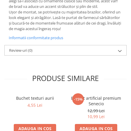
alegi să-l asociezi cu ornamente clasice sau moderne, acest vârf
de brad va aduce un accent strălucitor și plin de stil.
Ușor de montat, se potrivește cu majoritatea brazilor, oferind un
look elegant și atrăgător. Lasă-te purtat de farmecul sărbătorilor
și bucură-te de momentele frumoase alături de cei dragi, învăluiți
de magia acestui îngeraș roșu!
Informatii conformitate produs
Review-uri
(0)
PRODUSE SIMILARE
Buchet texturi aurii
Buchet artificial premium
-15%
Senecio
4,55 Lei
12,99 Lei
10,99 Lei
ADAUGA IN COS
ADAUGA IN COS