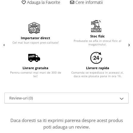
Cala
Adauga la Favorite
Cere informatii
Petrecere fetite
Iasomie
Petrecere Baieti
Margarete
Petrecere Adulti
Narcise
Wisteria
Stoc fizic
Importator direct
Capete flori
Produsele se afla in stocul fizic al
Cel mai bun raport pret-calitate!
magazinului.
Cap minirosa
Cap orhidee phalaenopsis
Crengi decorative
Livrare gratuita
Livrare rapida
Ghirlande
Pentru comenzi mai mari de 300 de
Comanda se expediaza in aceeasi zi,
lei!
daca este plasata pana in ora 16.
Copaci si Plante
Flori artificiale la ghiveci
Review-uri
(0)
Verdeata decorativa
Daca doresti sa iti exprimi parerea despre acest produs
poti adauga un review.