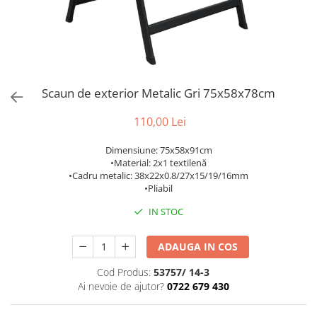
Bumbac
Kit-uri Baloane
Vaze din sticla
Cala
Rafii, clipsuri,pompe
Vase
Scabiosa
Accesorii petrecere
Vase din ceramica
Tropicale
Cake toppers
Mobilier urban
Buchete artificiale
Decoratiuni baloane
Scaun de exterior Metalic Gri 75x58x78cm
Scaune
Bujor
Ochelari party
Crizantema
Bannere
110,00 Lei
Floarea soarelui
Lumanari aniversare
Dimensiune: 75x58x91cm
Hortensia
Ghirlande
•Material: 2x1 textilenă
Lavanda
Lumanari si accesorii tort
•Cadru metalic: 38x22x0.8/27x15/19/16mm
•Pliabil
Minirosa
Panou decorativ
Ranunculus
Pompoane
IN STOC
Trandafir
Rozete
Mix de flori
ADAUGA IN COS
Paturica Decor
Eucalipt
Cake topper
Cod Produs:
53757/ 14-3
Flori de camp
Tun Confetti
Ai nevoie de ajutor?
0722 679 430
Bumbac
Petrecere Tematica